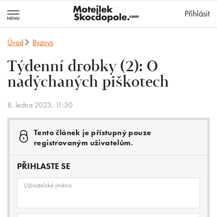
MotejlekSkocd
Přihlásit
Úvod
Byznys
Týdenní drobky (2): O
nadýchaných piškotech
8. ledna 2023, 11:50
Tento článek je přístupný pouze
registrovaným uživatelům.
PŘIHLASTE SE
Uživatelské jméno