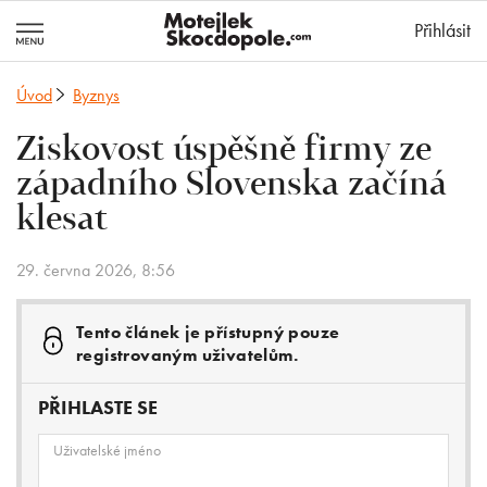
MotejlekSkocd
Přihlásit
Úvod
Byznys
Ziskovost úspěšně firmy ze
západního Slovenska začíná
klesat
29. června 2026, 8:56
Tento článek je přístupný pouze
registrovaným uživatelům.
PŘIHLASTE SE
Uživatelské jméno