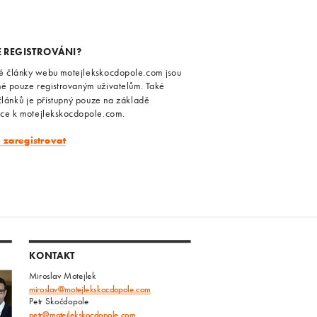
E REGISTROVÁNI?
é články webu motejlekskocdopole.com jsou
né pouze registrovaným uživatelům. Také
článků je přístupný pouze na základě
ace k motejlekskocdopole.com.
e zaregistrovat
KONTAKT
Miroslav Motejlek
miroslav@motejlekskocdopole.com
Petr Skočdopole
petr@motejlekskocdopole.com