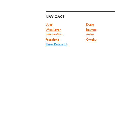
NAVIGACE
Úvod
Krypto
Wine Lover
Lawyers
Jednou větou
Archiv
Předplatné
O webu
Travel Design