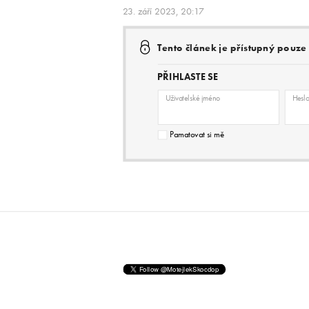
23. září 2023, 20:17
Tento článek je přístupný pouz
PŘIHLASTE SE
Uživatelské jméno
Hesl
Pamatovat si mě