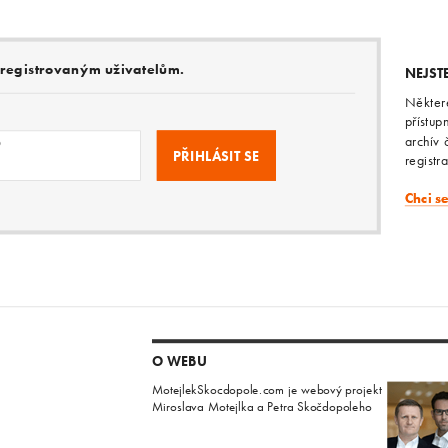
e registrovaným uživatelům.
NEJST
Někter
přístup
archív 
o
registr
Chci s
O WEBU
MotejlekSkocdopole.com je webový projekt
Miroslava Motejlka a Petra Skočdopoleho