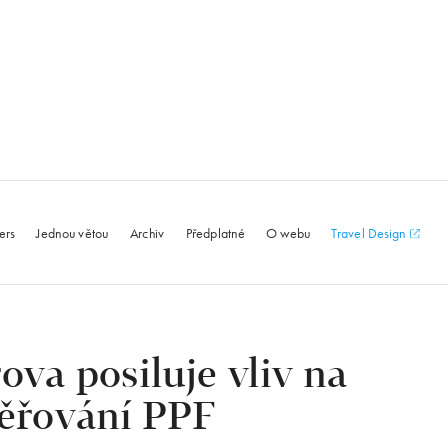
le.com
ers
Jednou větou
Archiv
Předplatné
O webu
Travel Design
ova posiluje vliv na
měřování PPF