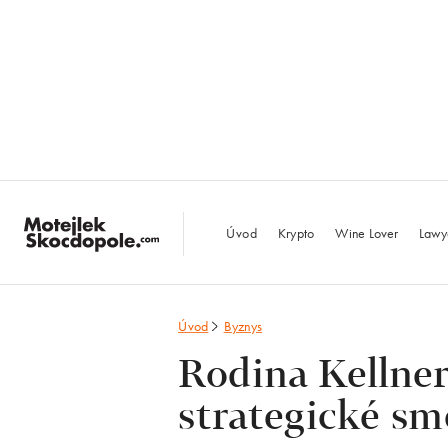
MotejlekSkocdopo
Úvod
Krypto
Wine Lover
Lawy
Úvod
Byznys
Rodina Kellner
strategické s