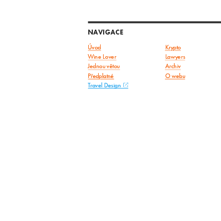
NAVIGACE
Úvod
Krypto
Wine Lover
Lawyers
Jednou větou
Archiv
Předplatné
O webu
Travel Design