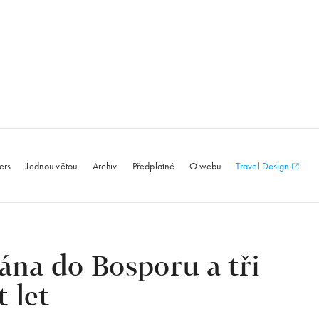
le.com
ers
Jednou větou
Archiv
Předplatné
O webu
Travel Design
na do Bosporu a tři
t let