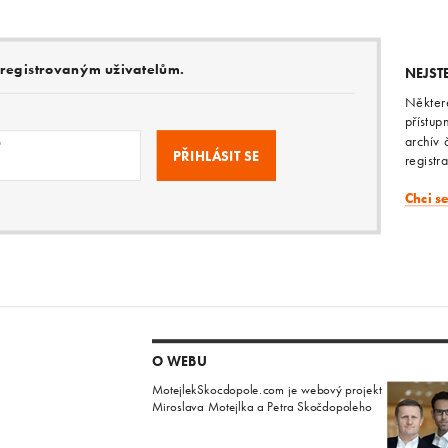
e registrovaným uživatelům.
NEJST
Někter
přístup
archív 
o
registr
Chci s
O WEBU
MotejlekSkocdopole.com je webový projekt
Miroslava Motejlka a Petra Skočdopoleho