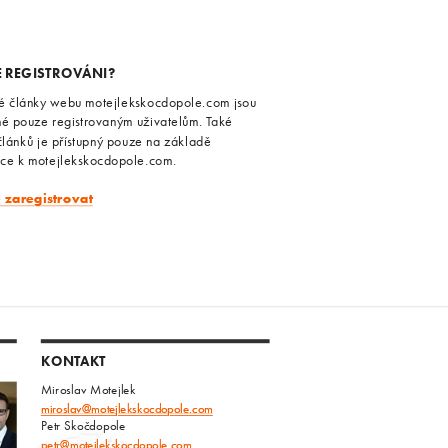
E REGISTROVÁNI?
é články webu motejlekskocdopole.com jsou
né pouze registrovaným uživatelům. Také
článků je přístupný pouze na základě
ace k motejlekskocdopole.com.
e zaregistrovat
KONTAKT
Miroslav Motejlek
miroslav@motejlekskocdopole.com
Petr Skočdopole
petr@motejlekskocdopole.com