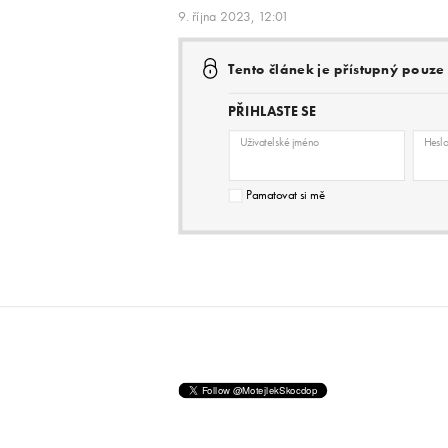
9. října 2023, 12:01
Tento článek je přístupný pouz
PŘIHLASTE SE
Uživatelské jméno
Hesl
Pamatovat si mě