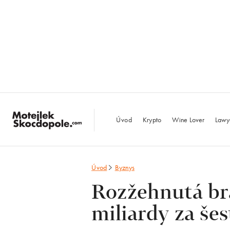
MotejlekSkocdopo
Úvod
Krypto
Wine Lover
Lawy
Úvod
Byznys
Rozžehnutá brá
miliardy za šes