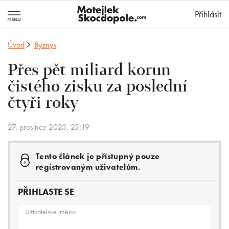
MotejlekSkocd
Přihlásit
Úvod
Byznys
Přes pět miliard korun
čistého zisku za poslední
čtyři roky
27. prosince 2023, 23:19
Tento článek je přístupný pouze
registrovaným uživatelům.
PŘIHLASTE SE
Uživatelské jméno