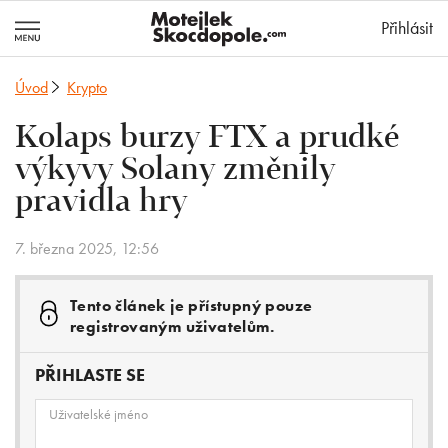
MotejlekSkocd
Přihlásit
Úvod
Krypto
Kolaps burzy FTX a prudké
výkyvy Solany změnily
pravidla hry
7. března 2025, 12:56
Tento článek je přístupný pouze
registrovaným uživatelům.
PŘIHLASTE SE
Uživatelské jméno