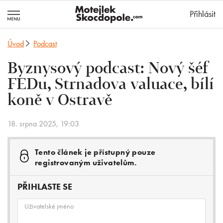
MotejlekSkocd
Přihlásit
Úvod
Podcast
Byznysový podcast: Nový šéf
FEDu, Strnadova valuace, bílí
koně v Ostravě
18. srpna 2025, 19:03
Tento článek je přístupný pouze
registrovaným uživatelům.
PŘIHLASTE SE
Uživatelské jméno