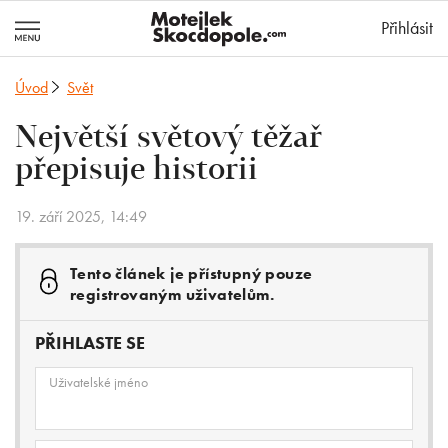
MotejlekSkocd
Přihlásit
Úvod
Svět
Největší světový těžař
přepisuje historii
19. září 2025, 14:49
Tento článek je přístupný pouze
registrovaným uživatelům.
PŘIHLASTE SE
Uživatelské jméno