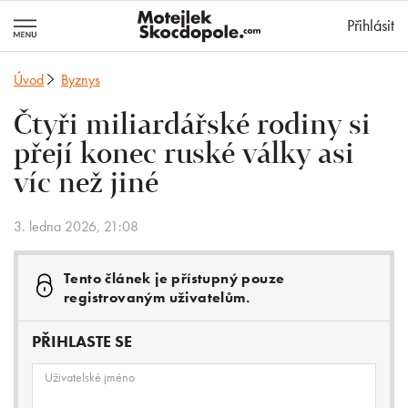
MotejlekSkocd
Přihlásit
Úvod
Byznys
Čtyři miliardářské rodiny si
přejí konec ruské války asi
víc než jiné
3. ledna 2026, 21:08
Tento článek je přístupný pouze
registrovaným uživatelům.
PŘIHLASTE SE
Uživatelské jméno