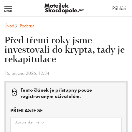
MotejlekSkocd
Přihlásit
Úvod
Podcast
Před třemi roky jsme
investovali do krypta, tady je
rekapitulace
16. března 2026, 12:34
Tento článek je přístupný pouze
registrovaným uživatelům.
PŘIHLASTE SE
Uživatelské jméno