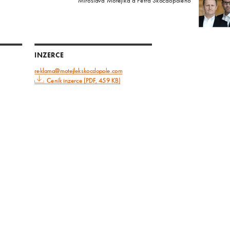
Miroslava Motejlka a Petra Skočdopoleho
INZERCE
reklama@motejlekskocdopole.com
Ceník inzerce (PDF, 459 KB)