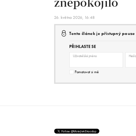
znepokojilo
26. května 2026, 16:48
Tento článek je přístupný pouz
PŘIHLASTE SE
Uživatelské jméno
Hesl
Pamatovat si mě