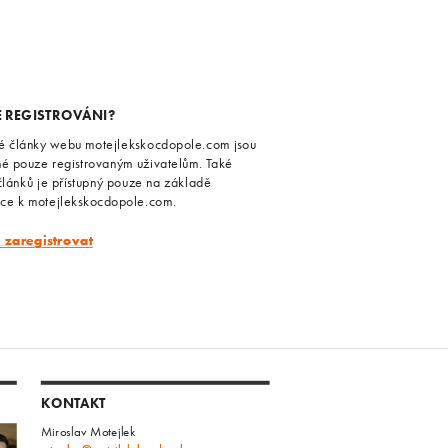
E REGISTROVÁNI?
é články webu motejlekskocdopole.com jsou
né pouze registrovaným uživatelům. Také
článků je přístupný pouze na základě
ace k motejlekskocdopole.com.
e zaregistrovat
KONTAKT
Miroslav Motejlek