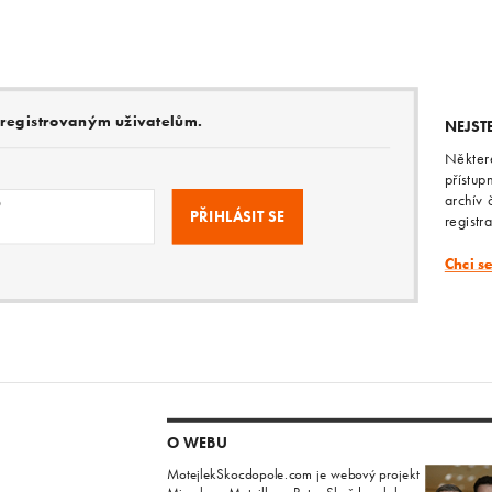
e registrovaným uživatelům.
NEJST
Někter
přístup
archív 
o
registr
Chci s
O WEBU
MotejlekSkocdopole.com je webový projekt