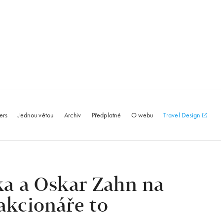
le.com
ers
Jednou větou
Archiv
Předplatné
O webu
Travel Design
a a Oskar Zahn na
 akcionáře to