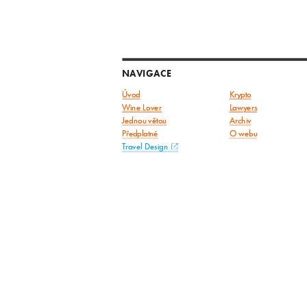
NAVIGACE
Úvod
Krypto
Wine Lover
Lawyers
Jednou větou
Archiv
Předplatné
O webu
Travel Design