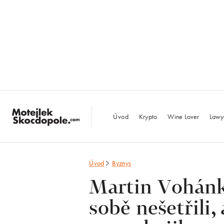
MotejlekSkocdopo
Úvod
Krypto
Wine Lover
Lawy
Úvod
Byznys
Martin Vohánk
sobě nešetřili,