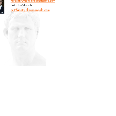
miroslav@motejlekskocdopole.com
Petr Skočdopole
petr@motejlekskocdopole.com