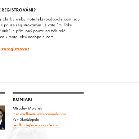
E REGISTROVÁNI?
é články webu motejlekskocdopole.com jsou
né pouze registrovaným uživatelům. Také
článků je přístupný pouze na základě
ace k motejlekskocdopole.com.
e zaregistrovat
KONTAKT
Miroslav Motejlek
miroslav@motejlekskocdopole.com
Petr Skočdopole
petr@motejlekskocdopole.com