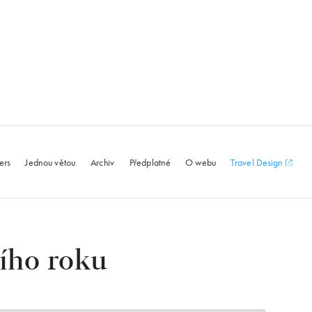
le.com
ers
Jednou větou
Archiv
Předplatné
O webu
Travel Design
ího roku