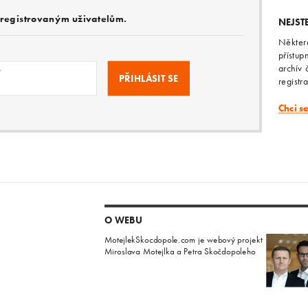
e registrovaným uživatelům.
NEJST
Někter
přístup
archív 
o
registr
Chci s
O WEBU
MotejlekSkocdopole.com je webový projekt
Miroslava Motejlka a Petra Skočdopoleho