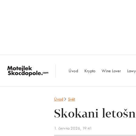
MotejlekSkocdopo
Úvod
Krypto
Wine Lover
Lawy
Úvod
Svět
Skokani letošn
1. června 2026, 19:41