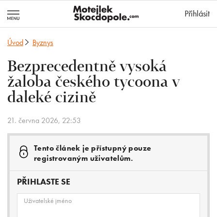
MotejlekSkocd
Přihlásit
Úvod
Byznys
Bezprecedentně vysoká
žaloba českého tycoona v
daleké cizině
21. června 2026, 22:53
Tento článek je přístupný pouze
registrovaným uživatelům.
PŘIHLASTE SE
Uživatelské jméno