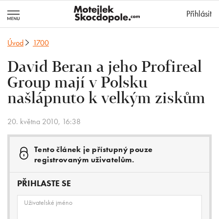
MotejlekSkocd
Přihlásit
Úvod
1700
David Beran a jeho Profireal
Group mají v Polsku
našlápnuto k velkým ziskům
20. května 2010, 16:38
Tento článek je přístupný pouze
registrovaným uživatelům.
PŘIHLASTE SE
Uživatelské jméno