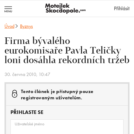
MotejlekSkocd
Přihlásit
Úvod
Byznys
Firma bývalého
eurokomisaře Pavla Teličky
loni dosáhla rekordních tržeb
30. června 2010, 10:47
Tento článek je přístupný pouze
registrovaným uživatelům.
PŘIHLASTE SE
Uživatelské jméno