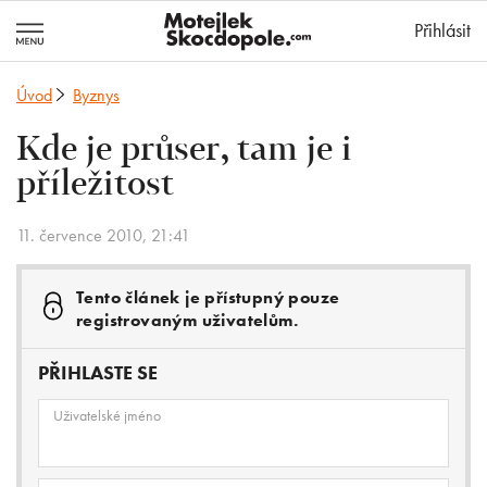
MotejlekSkocd
Přihlásit
Úvod
Byznys
Kde je průser, tam je i
příležitost
11. července 2010, 21:41
Tento článek je přístupný pouze
registrovaným uživatelům.
PŘIHLASTE SE
Uživatelské jméno