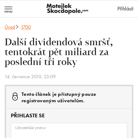
MotejlekSkocd
Přihlásit
Úvod
1700
Další dividendová smršť,
tentokrát pět miliard za
poslední tři roky
14. července 2010, 23:09
Tento článek je přístupný pouze
registrovaným uživatelům.
PŘIHLASTE SE
Uživatelské jméno