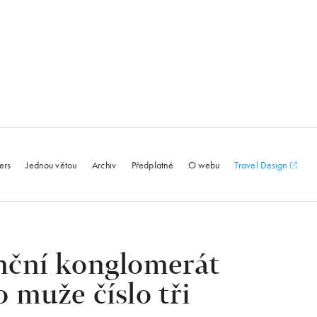
le.com
ers
Jednou větou
Archiv
Předplatné
O webu
Travel Design
anční konglomerát
muže číslo tři