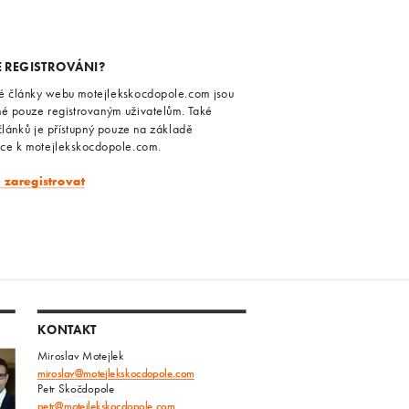
E REGISTROVÁNI?
é články webu motejlekskocdopole.com jsou
né pouze registrovaným uživatelům. Také
článků je přístupný pouze na základě
ace k motejlekskocdopole.com.
e zaregistrovat
KONTAKT
Miroslav Motejlek
miroslav@motejlekskocdopole.com
Petr Skočdopole
petr@motejlekskocdopole.com