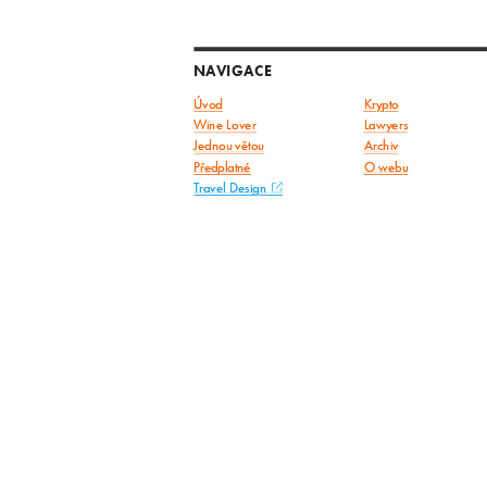
NAVIGACE
Úvod
Krypto
Wine Lover
Lawyers
Jednou větou
Archiv
Předplatné
O webu
Travel Design