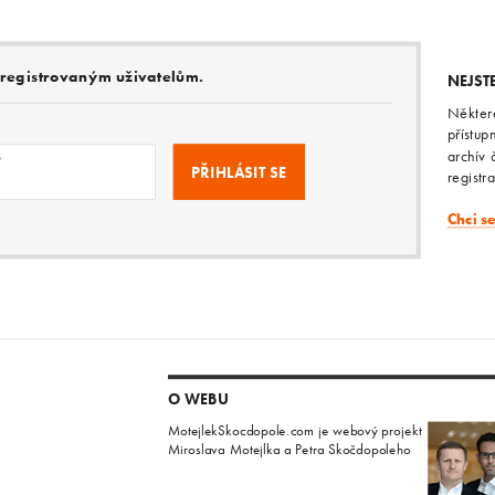
e registrovaným uživatelům.
NEJST
Někter
přístup
archív 
o
registr
Chci s
O WEBU
MotejlekSkocdopole.com je webový projekt
Miroslava Motejlka a Petra Skočdopoleho