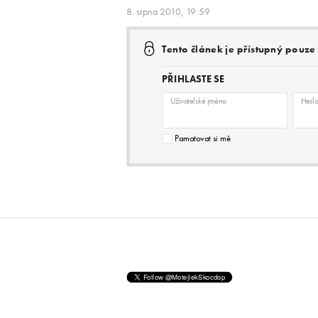
8. srpna 2010, 19:59
Tento článek je přístupný pouz
PŘIHLASTE SE
Uživatelské jméno
Hesl
Pamatovat si mě