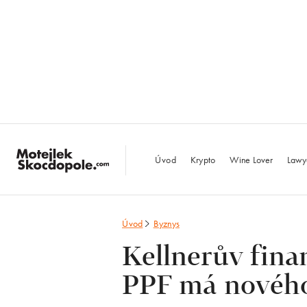
MotejlekSkocdopo
Úvod
Krypto
Wine Lover
Lawy
Úvod
Byznys
Kellnerův fin
PPF má nového 