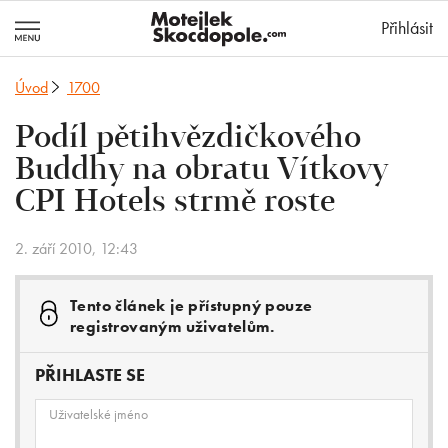
MotejlekSkocd
Přihlásit
Úvod
1700
Podíl pětihvězdičkového
Buddhy na obratu Vítkovy
CPI Hotels strmě roste
2. září 2010, 12:43
Tento článek je přístupný pouze
registrovaným uživatelům.
PŘIHLASTE SE
Uživatelské jméno