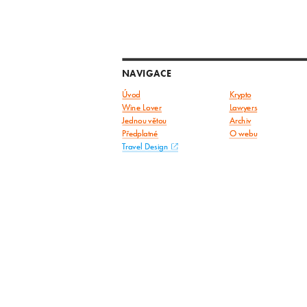
NAVIGACE
Úvod
Krypto
Wine Lover
Lawyers
Jednou větou
Archiv
Předplatné
O webu
Travel Design