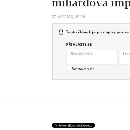
miliardová imp
27. září 2010, 10:08
Tento článek je přístupný pouz
PŘIHLASTE SE
Uživatelské jméno
Hesl
Pamatovat si mě