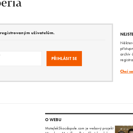
éria
e registrovaným uživatelům.
NEJST
Někter
přístup
archív 
o
registr
Chci s
O WEBU
MotejlekSkocdopole.com je webový projekt