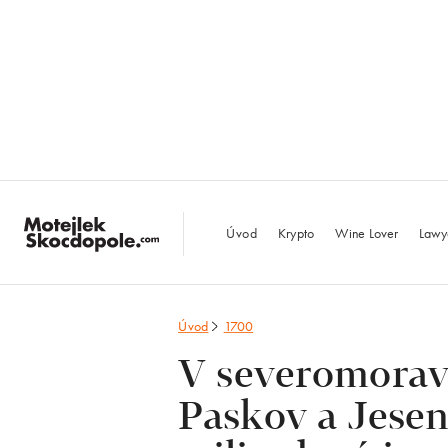
MotejlekSkocdopo
Úvod
Krypto
Wine Lover
Lawy
Úvod
1700
V severomorav
Paskov a Jesení