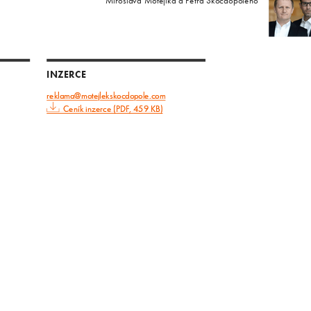
Miroslava Motejlka a Petra Skočdopoleho
INZERCE
reklama@motejlekskocdopole.com
Ceník inzerce (PDF, 459 KB)