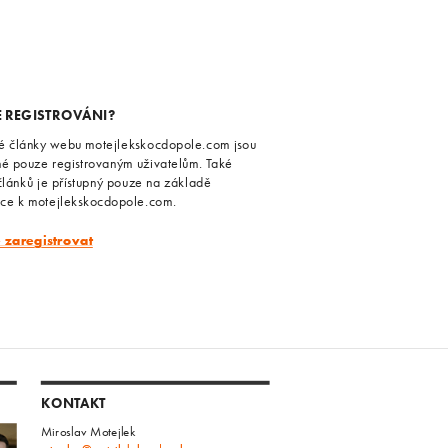
E REGISTROVÁNI?
é články webu motejlekskocdopole.com jsou
né pouze registrovaným uživatelům. Také
článků je přístupný pouze na základě
ace k motejlekskocdopole.com.
e zaregistrovat
KONTAKT
Miroslav Motejlek