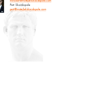
miroslav@motejlekskocdopole.com
Petr Skočdopole
petr@motejlekskocdopole.com