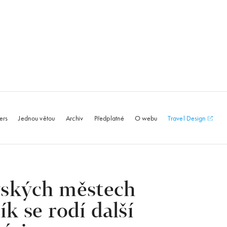
le.com
ers
Jednou větou
Archiv
Předplatné
O webu
Travel Design
ských městech
k se rodí další