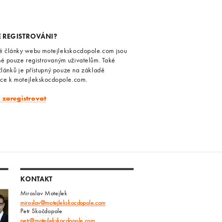
E REGISTROVÁNI?
é články webu motejlekskocdopole.com jsou
né pouze registrovaným uživatelům. Také
článků je přístupný pouze na základě
ace k motejlekskocdopole.com.
e zaregistrovat
KONTAKT
Miroslav Motejlek
miroslav@motejlekskocdopole.com
Petr Skočdopole
petr@motejlekskocdopole.com