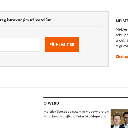
e registrovaným uživatelům.
NEJST
Někter
přístup
archív 
o
registr
Chci s
O WEBU
MotejlekSkocdopole.com je webový projekt
Miroslava Motejlka a Petra Skočdopoleho