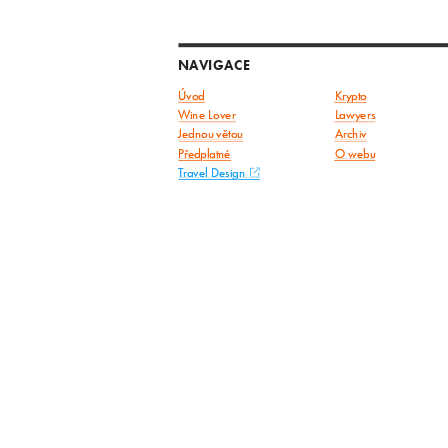
NAVIGACE
Úvod
Krypto
Wine Lover
Lawyers
Jednou větou
Archiv
Předplatné
O webu
Travel Design