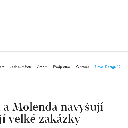
le.com
ers
Jednou větou
Archiv
Předplatné
O webu
Travel Design
 a Molenda navyšují
jí velké zakázky