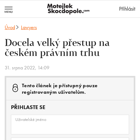
MotejlekSkocd
Přihlásit
Úvod
Lawyers
Docela velký přestup na
českém právním trhu
31. srpna 2022, 14:09
Tento článek je přístupný pouze
registrovaným uživatelům.
PŘIHLASTE SE
Uživatelské jméno