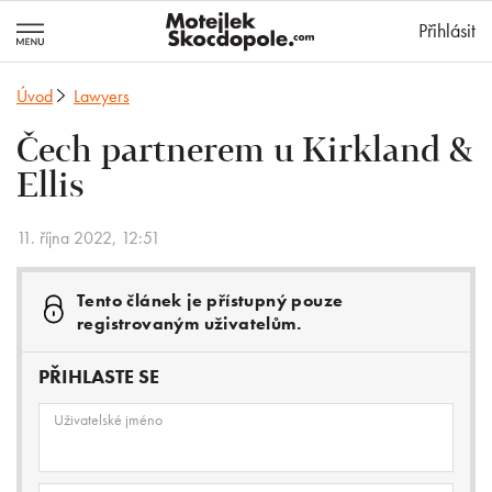
MotejlekSkocd
Přihlásit
Úvod
Lawyers
Čech partnerem u Kirkland &
Ellis
11. října 2022, 12:51
Tento článek je přístupný pouze
registrovaným uživatelům.
PŘIHLASTE SE
Uživatelské jméno