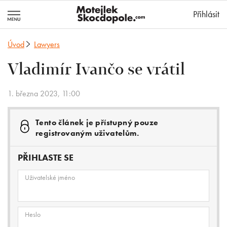
MotejlekSkocd
Přihlásit
Úvod
Lawyers
Vladimír Ivančo se vrátil
1. března 2023, 11:00
Tento článek je přístupný pouze
registrovaným uživatelům.
PŘIHLASTE SE
Uživatelské jméno
Heslo