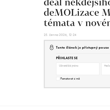
deal někdejšího
deMOLizace Ma
témata v nové
25. června 2026, 12:24
Tento článek je přístupný pouz
PŘIHLASTE SE
Uživatelské jméno
Hesl
Pamatovat si mě