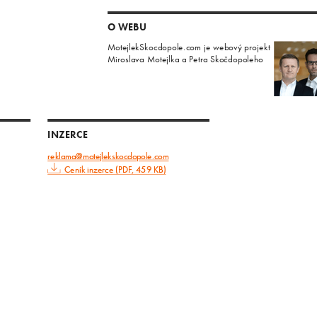
O WEBU
MotejlekSkocdopole.com je webový projekt
Miroslava Motejlka a Petra Skočdopoleho
INZERCE
reklama@motejlekskocdopole.com
Ceník inzerce (PDF, 459 KB)