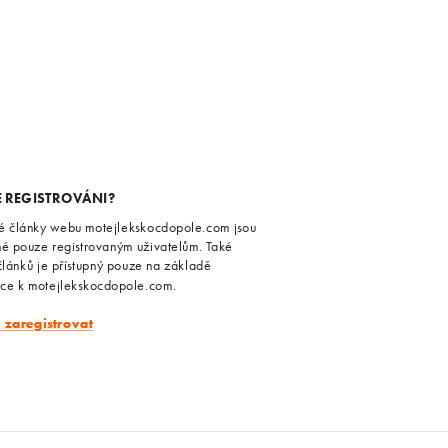
E REGISTROVÁNI?
é články webu motejlekskocdopole.com jsou
né pouze registrovaným uživatelům. Také
článků je přístupný pouze na základě
ace k motejlekskocdopole.com.
e zaregistrovat