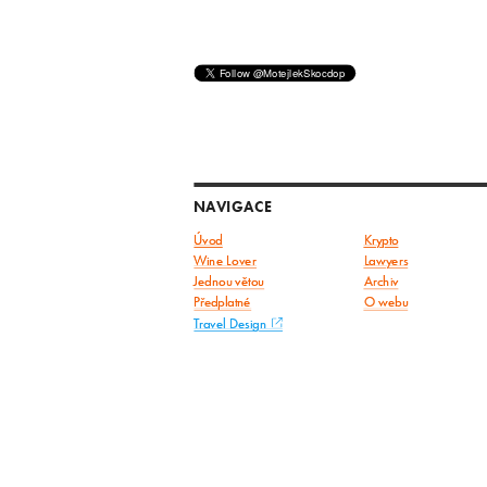
NAVIGACE
Úvod
Krypto
Wine Lover
Lawyers
Jednou větou
Archiv
Předplatné
O webu
Travel Design