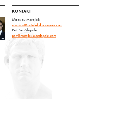
KONTAKT
Miroslav Motejlek
miroslav@motejlekskocdopole.com
Petr Skočdopole
petr@motejlekskocdopole.com