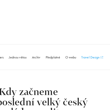
le.com
ers
Jednou větou
Archiv
Předplatné
O webu
Travel Design
 Kdy začneme
oslední velký český