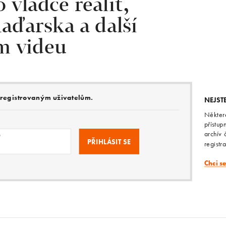
 vládce realit,
ďarska a další
m videu
e registrovaným uživatelům.
NEJST
Někter
přístup
archív 
o
registr
Chci s