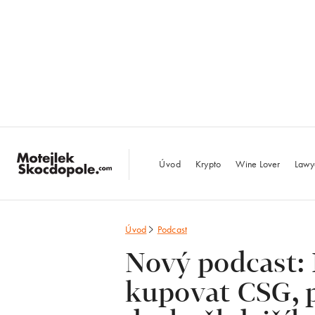
MotejlekSkocdopo
Úvod
Krypto
Wine Lover
Lawy
Úvod
Podcast
Nový podcast:
kupovat CSG, p