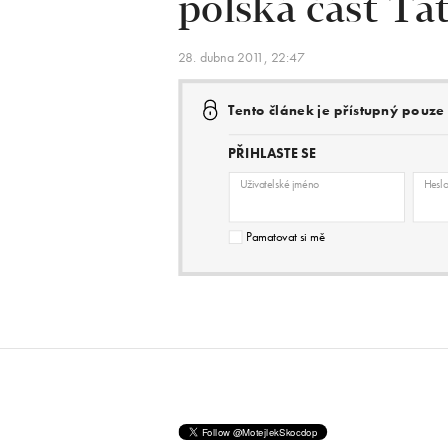
polská část Ta
28. dubna 2011, 22:47
Tento článek je přístupný pouz
PŘIHLASTE SE
Uživatelské jméno
Hesl
Pamatovat si mě