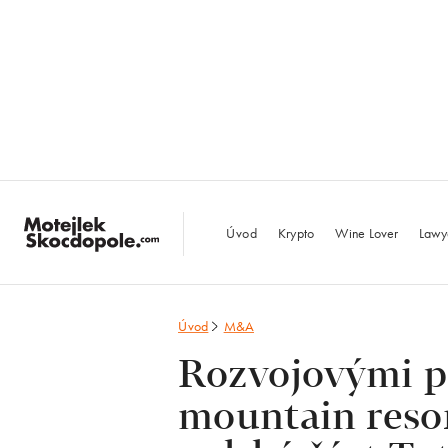
MotejlekSkocdopo
Úvod
Krypto
Wine Lover
Lawy
Úvod
M&A
Rozvojovými p
mountain resor