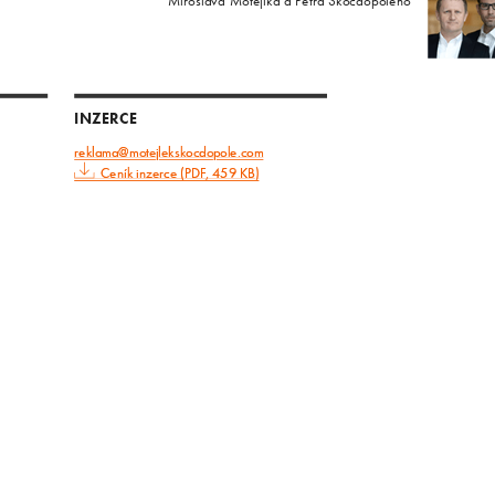
Miroslava Motejlka a Petra Skočdopoleho
INZERCE
reklama@motejlekskocdopole.com
Ceník inzerce (PDF, 459 KB)