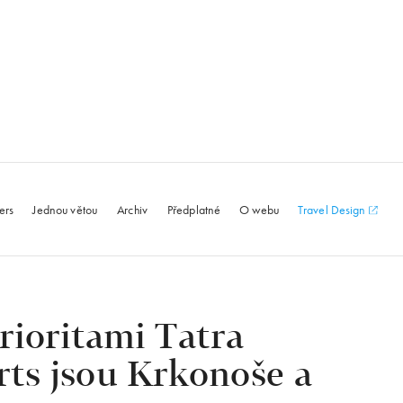
le.com
ers
Jednou větou
Archiv
Předplatné
O webu
Travel Design
rioritami Tatra
ts jsou Krkonoše a