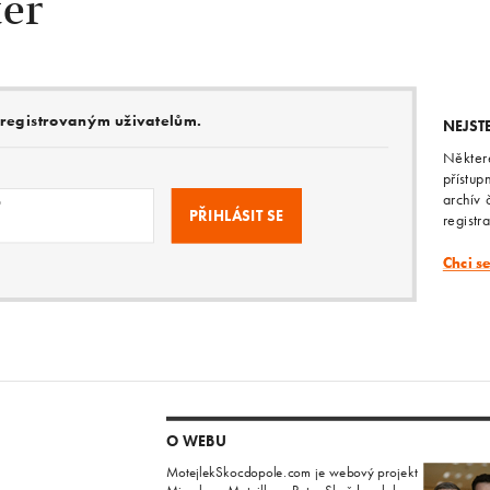
ter
e registrovaným uživatelům.
NEJST
Někter
přístup
archív 
o
registr
Chci s
O WEBU
MotejlekSkocdopole.com je webový projekt