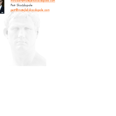
miroslav@motejlekskocdopole.com
Petr Skočdopole
petr@motejlekskocdopole.com