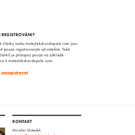
E REGISTROVÁNI?
é články webu motejlekskocdopole.com jsou
né pouze registrovaným uživatelům. Také
článků je přístupný pouze na základě
ace k motejlekskocdopole.com.
e zaregistrovat
KONTAKT
Miroslav Motejlek