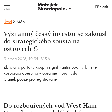
MotejlekSkocd
Přihlásit
Úvod
M&A
Významný český investor se zakousl
do strategického sousta na
ostrovech
M&A
5. srpna 2026, 10:55
Zbrojař s parťáky koupili signifikantní podíl v britské
korporaci operující v obranném průmyslu.
Článek pouze pro registrované
Do rozbouřených vod West Ham