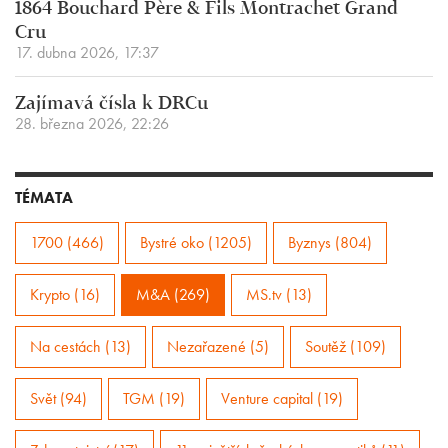
1864 Bouchard Père & Fils Montrachet Grand
Cru
17. dubna 2026, 17:37
Zajímavá čísla k DRCu
28. března 2026, 22:26
TÉMATA
1700 (466)
Bystré oko (1205)
Byznys (804)
Krypto (16)
M&A (269)
MS.tv (13)
Na cestách (13)
Nezařazené (5)
Soutěž (109)
Svět (94)
TGM (19)
Venture capital (19)