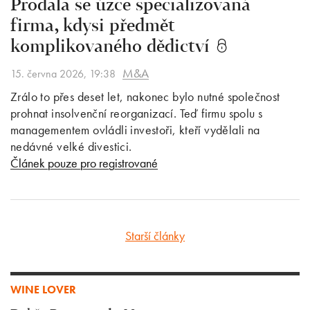
Prodala se úzce specializovaná
firma, kdysi předmět
komplikovaného dědictví
M&A
15. června 2026, 19:38
Zrálo to přes deset let, nakonec bylo nutné společnost
prohnat insolvenční reorganizací. Teď firmu spolu s
managementem ovládli investoři, kteří vydělali na
nedávné velké divestici.
Článek pouze pro registrované
Starší články
WINE LOVER