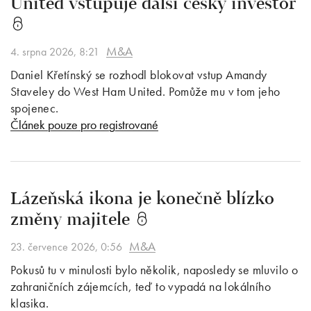
United vstupuje další český investor
M&A
4. srpna 2026, 8:21
Daniel Křetínský se rozhodl blokovat vstup Amandy
Staveley do West Ham United. Pomůže mu v tom jeho
spojenec.
Článek pouze pro registrované
Lázeňská ikona je konečně blízko
změny majitele
M&A
23. července 2026, 0:56
Pokusů tu v minulosti bylo několik, naposledy se mluvilo o
zahraničních zájemcích, teď to vypadá na lokálního
klasika.