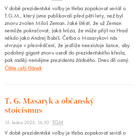
V době prezidentské volby je třeba zopakovat seriál o
T.G.M., který jsme publikovali před pěti lety, než byl
znovu zvolen Miloš Zeman. Jaké štěstí, že už Zeman
nemůže pokračovat, jaká hrůza, že může přijít na Hrad
někdo jako Andrej Babiš. Četba o Masarykovi nás
utvrzuje v přesvědčení, že jestliže neexistuje šance, aby
podobný gigant znovu usedl do prezidentského křesla,
pak raději nemějme prezidenta žádného. Dnes díl osmý.
Čtěte celý článek
T. G. Masaryk a občanský
stoicismus
TGM
15. ledna 2023, 16:30
V době prezidentské volby je třeba zopakovat seriál o