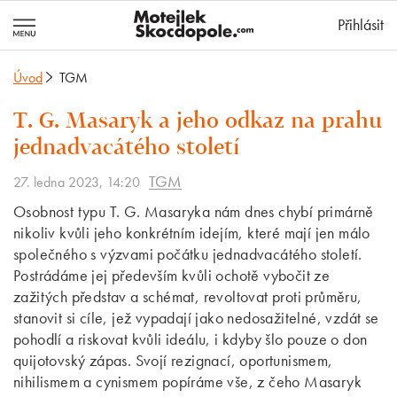
MotejlekSkocd
Přihlásit
Úvod
TGM
T. G. Masaryk a jeho odkaz na prahu
jednadvacátého století
TGM
27. ledna 2023, 14:20
Osobnost typu T. G. Masaryka nám dnes chybí primárně
nikoliv kvůli jeho konkrétním idejím, které mají jen málo
společného s výzvami počátku jednadvacátého století.
Postrádáme jej především kvůli ochotě vybočit ze
zažitých představ a schémat, revoltovat proti průměru,
stanovit si cíle, jež vypadají jako nedosažitelné, vzdát se
pohodlí a riskovat kvůli ideálu, i kdyby šlo pouze o don
quijotovský zápas. Svojí rezignací, oportunismem,
nihilismem a cynismem popíráme vše, z čeho Masaryk