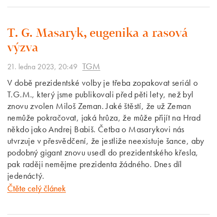
T. G. Masaryk, eugenika a rasová
výzva
TGM
21. ledna 2023, 20:49
V době prezidentské volby je třeba zopakovat seriál o
T.G.M., který jsme publikovali před pěti lety, než byl
znovu zvolen Miloš Zeman. Jaké štěstí, že už Zeman
nemůže pokračovat, jaká hrůza, že může přijít na Hrad
někdo jako Andrej Babiš. Četba o Masarykovi nás
utvrzuje v přesvědčení, že jestliže neexistuje šance, aby
podobný gigant znovu usedl do prezidentského křesla,
pak raději nemějme prezidenta žádného. Dnes díl
jedenáctý.
Čtěte celý článek