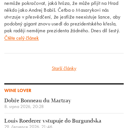
nemůže pokračovat, jaká hrůza, že může přijít na Hrad
někdo jako Andrej Babiš. Četba o Masarykovi nás
utvrzuje v přesvědčení, že jestliže neexistuje šance, aby
podobný gigant znovu usedl do prezidentského křesla,
pak raději nemějme prezidenta žádného. Dnes díl šestý.
Čtěte celý článek
Starší články
WINE LOVER
Dobře Bonneau du Martray
8. srpna 2026, 20:28
Louis Roederer vstupuje do Burgundska
29. července 2026, 21:46