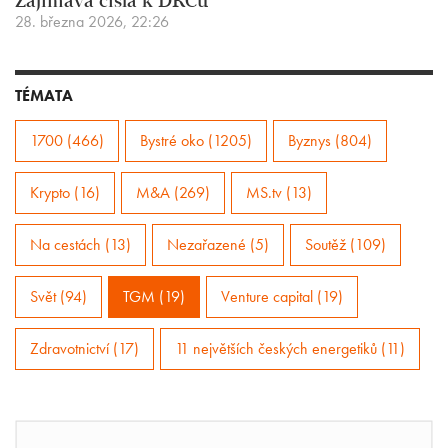
Zajímavá čísla k DRCu
28. března 2026, 22:26
TÉMATA
1700 (466)
Bystré oko (1205)
Byznys (804)
Krypto (16)
M&A (269)
MS.tv (13)
Na cestách (13)
Nezařazené (5)
Soutěž (109)
Svět (94)
TGM (19)
Venture capital (19)
Zdravotnictví (17)
11 největších českých energetiků (11)