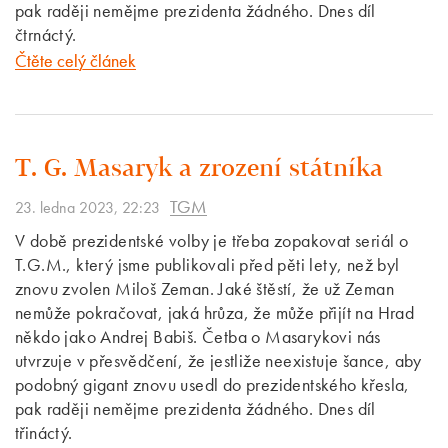
pak raději nemějme prezidenta žádného. Dnes díl
čtrnáctý.
Čtěte celý článek
T. G. Masaryk a zrození státníka
TGM
23. ledna 2023, 22:23
V době prezidentské volby je třeba zopakovat seriál o
T.G.M., který jsme publikovali před pěti lety, než byl
znovu zvolen Miloš Zeman. Jaké štěstí, že už Zeman
nemůže pokračovat, jaká hrůza, že může přijít na Hrad
někdo jako Andrej Babiš. Četba o Masarykovi nás
utvrzuje v přesvědčení, že jestliže neexistuje šance, aby
podobný gigant znovu usedl do prezidentského křesla,
pak raději nemějme prezidenta žádného. Dnes díl
třináctý.