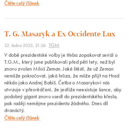
Čtěte celý článek
T. G. Masaryk a Ex Occidente Lux
TGM
22. ledna 2023, 21:26
V době prezidentské volby je třeba zopakovat seriál o
T.G.M., který jsme publikovali před pěti lety, než byl
znovu zvolen Miloš Zeman. Jaké štěstí, že už Zeman
nemůže pokračovat, jaká hrůza, že může přijít na Hrad
někdo jako Andrej Babiš. Četba o Masarykovi nás
utvrzuje v přesvědčení, že jestliže neexistuje šance, aby
podobný gigant znovu usedl do prezidentského křesla,
pak raději nemějme prezidenta žádného. Dnes díl
dvanáctý.
Čtěte celý článek