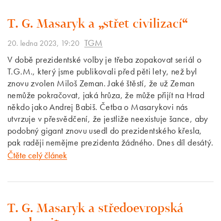
T. G. Masaryk a „střet civilizací“
TGM
20. ledna 2023, 19:20
V době prezidentské volby je třeba zopakovat seriál o
T.G.M., který jsme publikovali před pěti lety, než byl
znovu zvolen Miloš Zeman. Jaké štěstí, že už Zeman
nemůže pokračovat, jaká hrůza, že může přijít na Hrad
někdo jako Andrej Babiš. Četba o Masarykovi nás
utvrzuje v přesvědčení, že jestliže neexistuje šance, aby
podobný gigant znovu usedl do prezidentského křesla,
pak raději nemějme prezidenta žádného. Dnes díl desátý.
Čtěte celý článek
T. G. Masaryk a středoevropská