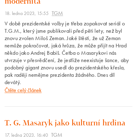
modernita
TGM
18. ledna 2023, 15:55
V době prezidentské volby je třeba zopakovat seriál o
T.G.M., který jsme publikovali před pěti lety, než byl
znovu zvolen Miloš Zeman. Jaké štěstí, že už Zeman
nemůže pokračovat, jaká hrůza, že může přijít na Hrad
někdo jako Andrej Babiš. Četba o Masarykovi nás
utvrzuje v přesvědčení, že jestliže neexistuje šance, aby
podobný gigant znovu usedl do prezidentského křesla,
pak raději nemějme prezidenta žádného. Dnes díl
devátý.
Čtěte celý článek
T. G. Masaryk jako kulturní hrdina
TGM
17. ledna 2023, 16:40