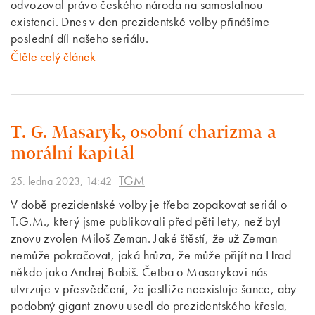
odvozoval právo českého národa na samostatnou
existenci. Dnes v den prezidentské volby přinášíme
poslední díl našeho seriálu.
Čtěte celý článek
T. G. Masaryk, osobní charizma a
morální kapitál
TGM
25. ledna 2023, 14:42
V době prezidentské volby je třeba zopakovat seriál o
T.G.M., který jsme publikovali před pěti lety, než byl
znovu zvolen Miloš Zeman. Jaké štěstí, že už Zeman
nemůže pokračovat, jaká hrůza, že může přijít na Hrad
někdo jako Andrej Babiš. Četba o Masarykovi nás
utvrzuje v přesvědčení, že jestliže neexistuje šance, aby
podobný gigant znovu usedl do prezidentského křesla,