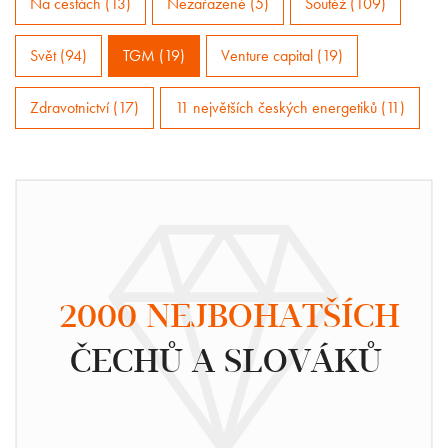
Na cestách (13)
Nezařazené (5)
Soutěž (109)
Svět (94)
TGM (19)
Venture capital (19)
Zdravotnictví (17)
11 největších českých energetiků (11)
2000 NEJBOHATŠÍCH
ČECHŮ A SLOVÁKŮ