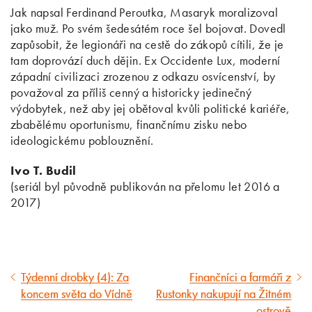
Jak napsal Ferdinand Peroutka, Masaryk moralizoval
jako muž. Po svém šedesátém roce šel bojovat. Dovedl
zapůsobit, že legionáři na cestě do zákopů cítili, že je
tam doprovází duch dějin. Ex Occidente Lux, moderní
západní civilizaci zrozenou z odkazu osvícenství, by
považoval za příliš cenný a historicky jedinečný
výdobytek, než aby jej obětoval kvůli politické kariéře,
zbabělému oportunismu, finančnímu zisku nebo
ideologickému poblouznění.
Ivo T. Budil
(seriál byl původně publikován na přelomu let 2016 a
2017)
Týdenní drobky (4): Za
Finančníci a farmáři z
Předcházející
Následující
koncem světa do Vídně
Rustonky nakupují na Žitném
článek
článek
ostrově