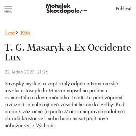
MotejlekSkocd
Přihlásit
Úvod
TGM
T. G. Masaryk a Ex Occidente
Lux
22. ledna 2023, 21:26
Savojský myslitel a zapřísáhlý odpůrce Francouzské
revoluce Joseph de Maistre napsal na přelomu
osmnáctého a devatenáctého století, že před západní
civilizací se nalézají dvě zásadní historické volby: Buď
dojde k zázračné (a podle Maistra nepravděpodobné)
obrodě křesťanství, nebo bude muset přijít nové
náboženství z Východu.