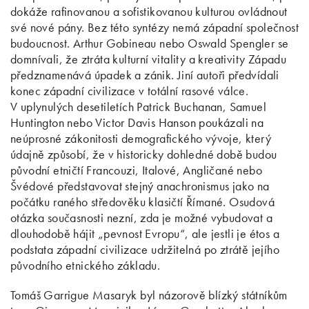
dokáže rafinovanou a sofistikovanou kulturou ovládnout
své nové pány. Bez této syntézy nemá západní společnost
budoucnost. Arthur Gobineau nebo Oswald Spengler se
domnívali, že ztráta kulturní vitality a kreativity Západu
předznamenává úpadek a zánik. Jiní autoři předvídali
konec západní civilizace v totální rasové válce.
V uplynulých desetiletích Patrick Buchanan, Samuel
Huntington nebo Victor Davis Hanson poukázali na
neúprosné zákonitosti demografického vývoje, který
údajně způsobí, že v historicky dohledné době budou
původní etničtí Francouzi, Italové, Angličané nebo
Švédové představovat stejný anachronismus jako na
počátku raného středověku klasičtí Římané. Osudová
otázka současnosti nezní, zda je možné vybudovat a
dlouhodobě hájit „pevnost Evropu“, ale jestli je étos a
podstata západní civilizace udržitelná po ztrátě jejího
původního etnického základu.
Tomáš Garrigue Masaryk byl názorově blízký státníkům