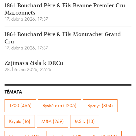
1864 Bouchard Père & Fils Beaune Premier Cru
Marconnets
17. dubna 2026, 17:37
1864 Bouchard Père & Fils Montrachet Grand
Cru
17. dubna 2026, 17:37
Zajímavá čísla k DRCu
28. března 2026, 22:26
TÉMATA
1700 (466)
Bystré oko (1205)
Byznys (804)
Krypto (16)
M&A (269)
MS.tv (13)