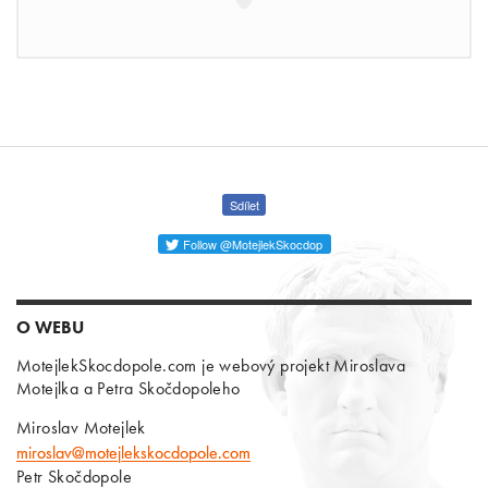
Sdílet
Follow @MotejlekSkocdop
O WEBU
MotejlekSkocdopole.com je webový projekt Miroslava
Motejlka a Petra Skočdopoleho
Miroslav Motejlek
miroslav@motejlekskocdopole.com
Petr Skočdopole