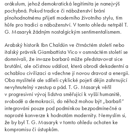
orákulum, jehož demokratická legitimita je nanejvýš
pochybná. Pokud tradice či náboženství brání
plnohodnotnému přijetí moderního životního stylu, tím
hůře pro tradici a náboženství. V tomto ohledu netrpěl T.
G. Masaryk žádným nostalgickým sentimentalismem.
Arabský historik Ibn Chaldún ve čtrnáctém století nebo
italský právník Giambattista Vico v osmnáctém století se
domnívali, že invaze barbarů může představovat sice
brutální, ale očistnou událost, která obrodí dekadentní a
ochablou civilizaci a vdechne jí novou dravost a energii.
Oba myslitelé ale sdíleli cyklické pojetí dějin zahrnující
nevyhnutelný vzestup a pád. T. G. Masaryk věřil
v progresivní vývoj lidstva směřující k vyšší humanitě,
svobodě a demokracii, do něhož mohou být „barbaři“
integrováni pouze pod podmínkou bezpodmínečné a
naprosté konverze k hodnotám modernity. Nemyslím si,
že by byl T. G. Masaryk v tomto ohledu ochoten ke
kompromisu či ústupkům.