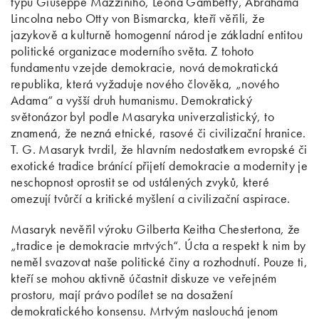
typu Giuseppe Mazziniho, Léona Gambetty, Abrahama
Lincolna nebo Otty von Bismarcka, kteří věřili, že
jazykově a kulturně homogenní národ je základní entitou
politické organizace moderního světa. Z tohoto
fundamentu vzejde demokracie, nová demokratická
republika, která vyžaduje nového člověka, „nového
Adama“ a vyšší druh humanismu. Demokratický
světonázor byl podle Masaryka univerzalistický, to
znamená, že nezná etnické, rasové či civilizační hranice.
T. G. Masaryk tvrdil, že hlavním nedostatkem evropské či
exotické tradice bránící přijetí demokracie a modernity je
neschopnost oprostit se od ustálených zvyků, které
omezují tvůrčí a kritické myšlení a civilizační aspirace.
Masaryk nevěřil výroku Gilberta Keitha Chestertona, že
„tradice je demokracie mrtvých“. Úcta a respekt k nim by
neměl svazovat naše politické činy a rozhodnutí. Pouze ti,
kteří se mohou aktivně účastnit diskuze ve veřejném
prostoru, mají právo podílet se na dosažení
demokratického konsensu. Mrtvým naslouchá jenom