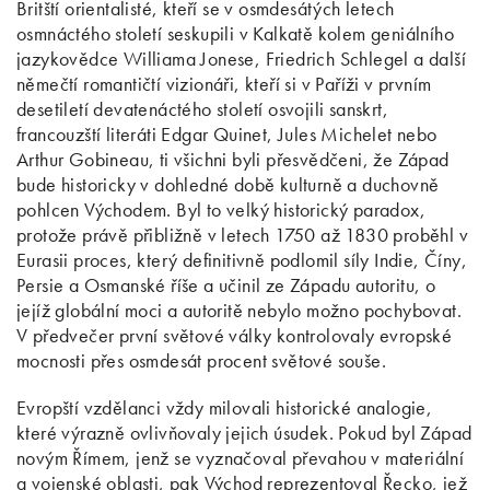
Britští orientalisté, kteří se v osmdesátých letech
osmnáctého století seskupili v Kalkatě kolem geniálního
jazykovědce Williama Jonese, Friedrich Schlegel a další
němečtí romantičtí vizionáři, kteří si v Paříži v prvním
desetiletí devatenáctého století osvojili sanskrt,
francouzští literáti Edgar Quinet, Jules Michelet nebo
Arthur Gobineau, ti všichni byli přesvědčeni, že Západ
bude historicky v dohledné době kulturně a duchovně
pohlcen Východem. Byl to velký historický paradox,
protože právě přibližně v letech 1750 až 1830 proběhl v
Eurasii proces, který definitivně podlomil síly Indie, Číny,
Persie a Osmanské říše a učinil ze Západu autoritu, o
jejíž globální moci a autoritě nebylo možno pochybovat.
V předvečer první světové války kontrolovaly evropské
mocnosti přes osmdesát procent světové souše.
Evropští vzdělanci vždy milovali historické analogie,
které výrazně ovlivňovaly jejich úsudek. Pokud byl Západ
novým Římem, jenž se vyznačoval převahou v materiální
a vojenské oblasti, pak Východ reprezentoval Řecko, jež