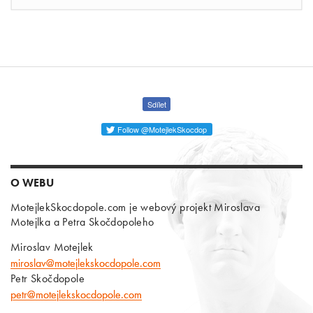
Sdílet
Follow @MotejlekSkocdop
O WEBU
MotejlekSkocdopole.com je webový projekt Miroslava
Motejlka a Petra Skočdopoleho
Miroslav Motejlek
miroslav@motejlekskocdopole.com
Petr Skočdopole
petr@motejlekskocdopole.com