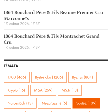
1864 Bouchard Père & Fils Beaune Premier Cru
Marconnets
17. dubna 2026, 17:37
1864 Bouchard Père & Fils Montrachet Grand
Cru
17. dubna 2026, 17:37
TÉMATA
1700 (466)
Bystré oko (1205)
Byznys (804)
Krypto (16)
M&A (269)
MS.tv (13)
Na cestách (13)
Nezařazené (5)
Soutěž (109)