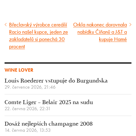
Břeclavský výrobce cereálií
Orkla nakonec dorovnala
Předcházející
Následující
Racio našel kupce, jeden ze
nabídku Číňanů a J&T a
článek
článek
zakladatelů si ponechá 30
kupuje Hamé
procent
WINE LOVER
Louis Roederer vstupuje do Burgundska
29. července 2026, 21:46
Comte Liger – Belair 2025 na sudu
22. června 2026, 22:31
Dosáž nejlepších champagne 2008
14. června 2026, 13:53