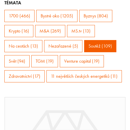
TÉMATA
1700 (466)
Bystré oko (1205)
Byznys (804)
Krypto (16)
M&A (269)
MS.tv (13)
Na cestách (13)
Nezařazené (5)
Soutěž (109)
Svět (94)
TGM (19)
Venture capital (19)
Zdravotnictví (17)
11 největších českých energetiků (11)