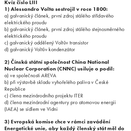
Kvíz číslo LIII
1) Alessandro Volta sestrojil v roce 1800:
a) galvanický článek, první zdroj stálého střídavého
elektrického proudu
b) galvanický článek, první zdroj stálého stejnosměrného
elektrického proudu
c) galvanický oddělený Voltův transistor
d) galvanický Voltův kondenzátor
2) Čínská státní společnost China National
Nuclear Corporation (CNNC) usiluje o podíl:
a) ve společnosti AREVA
b) při výstavbě skladu vyhořelého paliva v České
Republice
c) člena mezinárodního projektu ITER
d) člena mezinárodní agentury pro atomovou energii
(IAEA) se sídlem ve Vídni
3) Evropská komise chce v rámci zavádění
Energetické unie, aby každý členský stát měl do