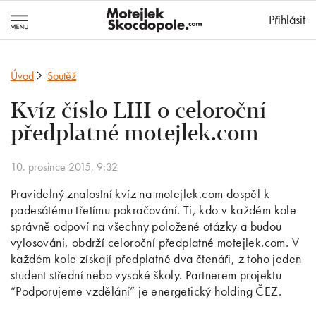
MotejlekSkocd
Přihlásit
Úvod
Soutěž
Kvíz číslo LIII o celoroční
předplatné motejlek.com
10. prosince 2015, 9:32
Pravidelný znalostní kvíz na motejlek.com dospěl k
padesátému třetímu pokračování. Ti, kdo v každém kole
správně odpoví na všechny položené otázky a budou
vylosováni, obdrží celoroční předplatné motejlek.com. V
každém kole získají předplatné dva čtenáři, z toho jeden
student střední nebo vysoké školy. Partnerem projektu
“Podporujeme vzdělání” je energetický holding ČEZ.