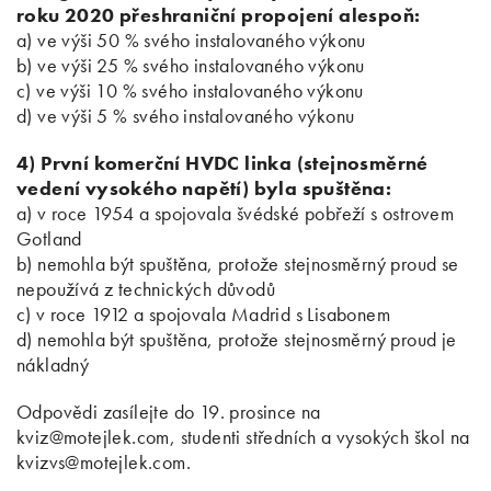
roku 2020 přeshraniční propojení alespoň:
a) ve výši 50 % svého instalovaného výkonu
b) ve výši 25 % svého instalovaného výkonu
c) ve výši 10 % svého instalovaného výkonu
d) ve výši 5 % svého instalovaného výkonu
4) První komerční HVDC linka (stejnosměrné
vedení vysokého napětí) byla spuštěna:
a) v roce 1954 a spojovala švédské pobřeží s ostrovem
Gotland
b) nemohla být spuštěna, protože stejnosměrný proud se
nepoužívá z technických důvodů
c) v roce 1912 a spojovala Madrid s Lisabonem
d) nemohla být spuštěna, protože stejnosměrný proud je
nákladný
Odpovědi zasílejte do 19. prosince na
kviz@motejlek.com, studenti středních a vysokých škol na
kvizvs@motejlek.com.