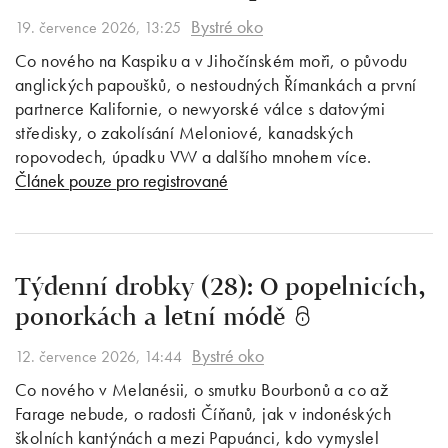
Bystré oko
19. července 2026, 13:25
Co nového na Kaspiku a v Jihočínském moři, o původu
anglických papoušků, o nestoudných Římankách a první
partnerce Kalifornie, o newyorské válce s datovými
středisky, o zakolísání Meloniové, kanadských
ropovodech, úpadku VW a dalšího mnohem více.
Článek pouze pro registrované
Týdenní drobky (28): O popelnicích,
ponorkách a letní módě
Bystré oko
12. července 2026, 14:44
Co nového v Melanésii, o smutku Bourbonů a co až
Farage nebude, o radosti Číňanů, jak v indonéských
školních kantýnách a mezi Papuánci, kdo vymyslel