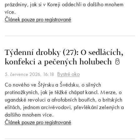
prázdniny, jak si v Koreji oddechli a dalšího mnohem
více.
Článek pouze pro registrované
Týdenní drobky (27): O sedlácích,
konfekci a pečených holubech
Bystré oko
5. července 2026, 16:18
Co nového ve Štýrsku a Švédsku, o silných
protinožkyních, jak je těžké chápat kancl. Merze, o
ugandské revoluci a afrofobních bouřích, o britských
elitách, jednom arcivévodovi, převlékání zelených a
dalšího mnohem více.
Článek pouze pro registrované