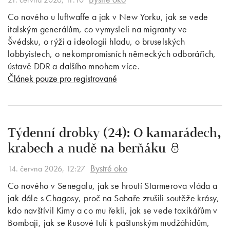
Co nového u luftwaffe a jak v New Yorku, jak se vede
italským generálům, co vymysleli na migranty ve
Švédsku, o rýži a ideologii hladu, o bruselských
lobbyistech, o nekompromisních německých odborářích,
ústavě DDR a dalšího mnohem více.
Článek pouze pro registrované
Týdenní drobky (24): O kamarádech,
krabech a nudě na berňáku
Bystré oko
14. června 2026, 12:27
Co nového v Senegalu, jak se hroutí Starmerova vláda a
jak dále s Chagosy, proč na Sahaře zrušili soutěže krásy,
kdo navštívil Kimy a co mu řekli, jak se vede taxikářům v
Bombaji, jak se Rusové tulí k paštunským mudžáhidům,