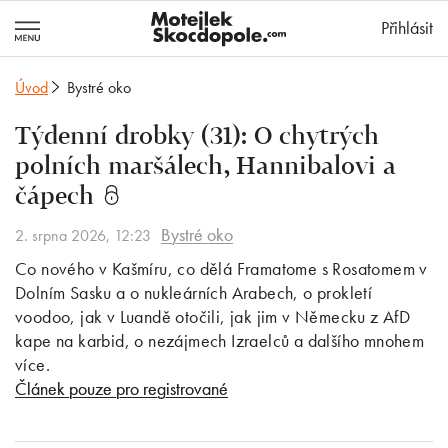
MotejlekSkocd
Přihlásit
Úvod
Bystré oko
Týdenní drobky (31): O chytrých
polních maršálech, Hannibalovi a
čápech
Bystré oko
2. srpna 2026, 12:23
Co nového v Kašmíru, co dělá Framatome s Rosatomem v
Dolním Sasku a o nukleárních Arabech, o prokletí
voodoo, jak v Luandě otočili, jak jim v Německu z AfD
kape na karbid, o nezájmech Izraelců a dalšího mnohem
více.
Článek pouze pro registrované