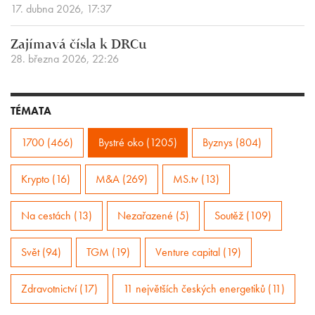
17. dubna 2026, 17:37
Zajímavá čísla k DRCu
28. března 2026, 22:26
TÉMATA
1700 (466)
Bystré oko (1205)
Byznys (804)
Krypto (16)
M&A (269)
MS.tv (13)
Na cestách (13)
Nezařazené (5)
Soutěž (109)
Svět (94)
TGM (19)
Venture capital (19)
Zdravotnictví (17)
11 největších českých energetiků (11)