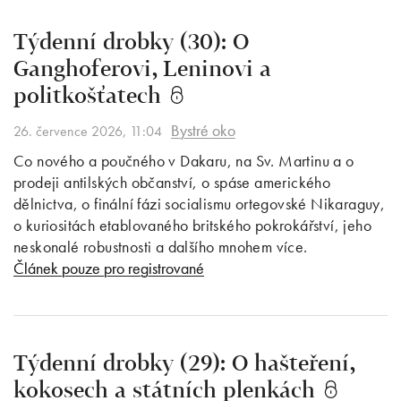
Týdenní drobky (30): O
Ganghoferovi, Leninovi a
politkošťatech
Bystré oko
26. července 2026, 11:04
Co nového a poučného v Dakaru, na Sv. Martinu a o
prodeji antilských občanství, o spáse amerického
dělnictva, o finální fázi socialismu ortegovské Nikaraguy,
o kuriositách etablovaného britského pokrokářství, jeho
neskonalé robustnosti a dalšího mnohem více.
Článek pouze pro registrované
Týdenní drobky (29): O hašteření,
kokosech a státních plenkách