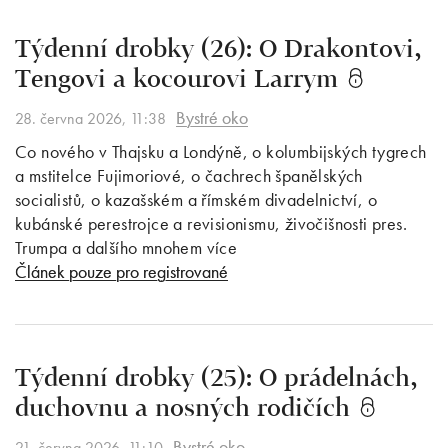
Týdenní drobky (26): O Drakontovi,
Tengovi a kocourovi Larrym
Bystré oko
28. června 2026, 11:38
Co nového v Thajsku a Londýně, o kolumbijských tygrech
a mstitelce Fujimoriové, o čachrech španělských
socialistů, o kazašském a římském divadelnictví, o
kubánské perestrojce a revisionismu, živočišnosti pres.
Trumpa a dalšího mnohem více
Článek pouze pro registrované
Týdenní drobky (25): O prádelnách,
duchovnu a nosných rodičích
Bystré oko
21. června 2026, 11:10