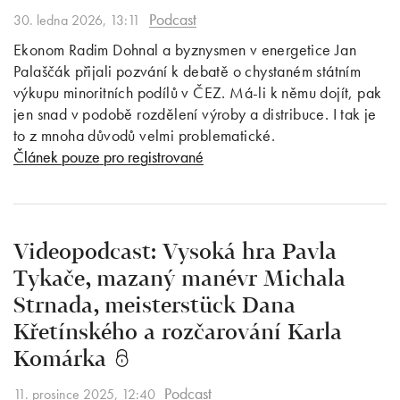
Podcast
30. ledna 2026, 13:11
Ekonom Radim Dohnal a byznysmen v energetice Jan
Palaščák přijali pozvání k debatě o chystaném státním
výkupu minoritních podílů v ČEZ. Má-li k němu dojít, pak
jen snad v podobě rozdělení výroby a distribuce. I tak je
to z mnoha důvodů velmi problematické.
Článek pouze pro registrované
Videopodcast: Vysoká hra Pavla
Tykače, mazaný manévr Michala
Strnada, meisterstück Dana
Křetínského a rozčarování Karla
Komárka
Podcast
11. prosince 2025, 12:40