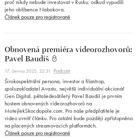
proč nikdy nebude investovat v Rusku, odkud vypudili
jeho oblíbence Nabokova.
Článek pouze pro registrované
Obnovená premiéra videorozhovorů:
Pavel Baudiš
Podcast
17. června 2025, 22:31
Širokospektrální persona, investor a filantrop,
spoluzakladatel Avastu, největší individuální akcionář
Gen Digital, pětašedesátiletý Pavel Baudiš je prvním
hostem obnovených videorozhovorů na
MotejlekSkocdopole.com. Pro naše předplatitele je
video uvnitř článku. Pro ostatní bude později zpřístupněno
na placených streamovacích platformách.
Článek pouze pro registrované