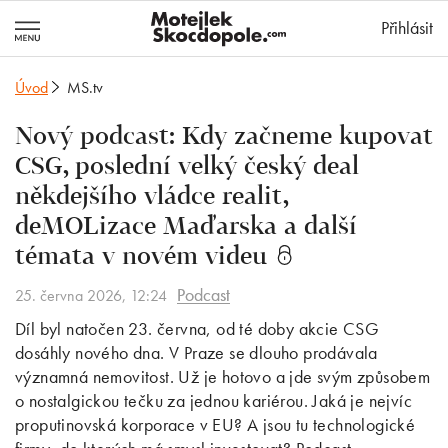
MotejlekSkocd
Přihlásit
Úvod
MS.tv
Nový podcast: Kdy začneme kupovat
CSG, poslední velký český deal
někdejšího vládce realit,
deMOLizace Maďarska a další
témata v novém videu
Podcast
25. června 2026, 12:24
Díl byl natočen 23. června, od té doby akcie CSG
dosáhly nového dna. V Praze se dlouho prodávala
významná nemovitost. Už je hotovo a jde svým způsobem
o nostalgickou tečku za jednou kariérou. Jaká je nejvíc
proputinovská korporace v EU? A jsou tu technologické