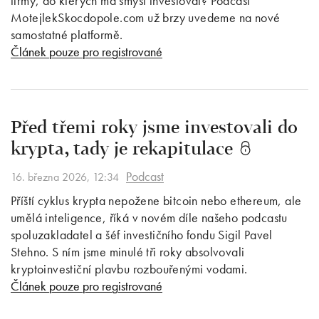
firmy, do kterých má smysl investovat? Podcast
MotejlekSkocdopole.com už brzy uvedeme na nové
samostatné platformě.
Článek pouze pro registrované
Před třemi roky jsme investovali do
krypta, tady je rekapitulace
Podcast
16. března 2026, 12:34
Příští cyklus krypta nepožene bitcoin nebo ethereum, ale
umělá inteligence, říká v novém díle našeho podcastu
spoluzakladatel a šéf investičního fondu Sigil Pavel
Stehno. S ním jsme minulé tři roky absolvovali
kryptoinvestiční plavbu rozbouřenými vodami.
Článek pouze pro registrované