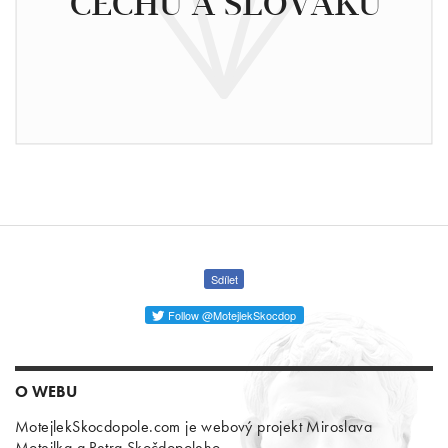
ČECHŮ A SLOVÁKŮ
Sdílet
Follow @MotejlekSkocdop
O WEBU
MotejlekSkocdopole.com je webový projekt Miroslava
Motejlka a Petra Skočdopoleho