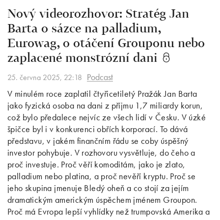
Nový videorozhovor: Stratég Jan
Barta o sázce na palladium,
Eurowag, o otáčení Grouponu nebo
zaplacené monstrózní dani
Podcast
25. června 2025, 22:18
V minulém roce zaplatil čtyřicetiletý Pražák Jan Barta
jako fyzická osoba na dani z příjmu 1,7 miliardy korun,
což bylo předalece nejvíc ze všech lidí v Česku. V úzké
špičce byl i v konkurenci obřích korporací. To dává
představu, v jakém finančním řádu se coby úspěšný
investor pohybuje. V rozhovoru vysvětluje, do čeho a
proč investuje. Proč věří komoditám, jako je zlato,
palladium nebo platina, a proč nevěří kryptu. Proč se
jeho skupina jmenuje Bledý oheň a co stojí za jejím
dramatickým americkým úspěchem jménem Groupon.
Proč má Evropa lepší vyhlídky než trumpovská Amerika a