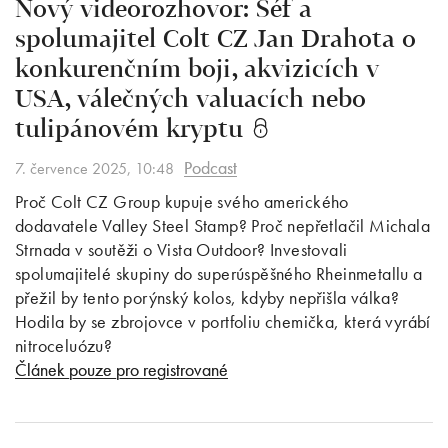
Nový videorozhovor: Šéf a
spolumajitel Colt CZ Jan Drahota o
konkurenčním boji, akvizicích v
USA, válečných valuacích nebo
tulipánovém kryptu
Podcast
7. července 2025, 10:48
Proč Colt CZ Group kupuje svého amerického
dodavatele Valley Steel Stamp? Proč nepřetlačil Michala
Strnada v soutěži o Vista Outdoor? Investovali
spolumajitelé skupiny do superúspěšného Rheinmetallu a
přežil by tento porýnský kolos, kdyby nepřišla válka?
Hodila by se zbrojovce v portfoliu chemička, která vyrábí
nitroceluózu?
Článek pouze pro registrované