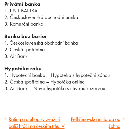
Privátní banka
1. J & T BANKA
2. Československá obchodní banka
3. Komerční banka
Banka bez barier
1. Československá obchodní banka
2. Česká spořitelna
3. Air Bank
Hypotéka roku
1. Hypoteční banka – Hypotéka s hypoteční zónou
2. Česká spořitelna – Hypotéka online
3. Air Bank – Nová hypotéka s chytrou rezervou
Rating a dluhopisy zvažují
Pelhřimovská miliarda od
Předcházející
Následující
další hráči na českém trhu. V
Johna
článek
článek