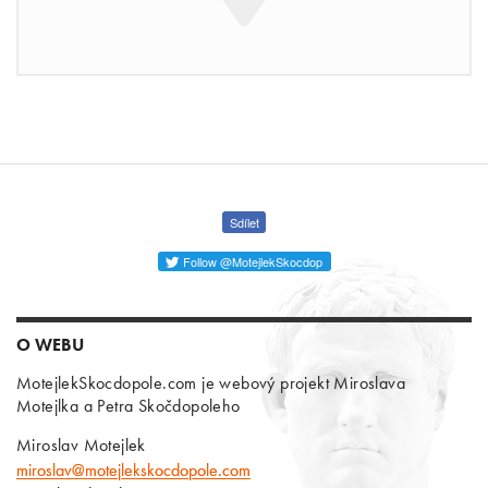
Sdílet
Follow @MotejlekSkocdop
O WEBU
MotejlekSkocdopole.com je webový projekt Miroslava
Motejlka a Petra Skočdopoleho
Miroslav Motejlek
miroslav@motejlekskocdopole.com