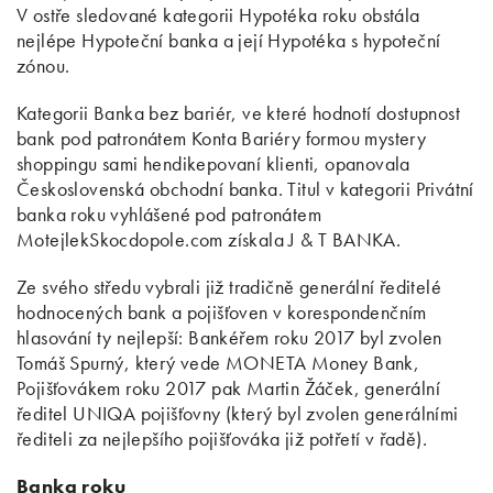
V ostře sledované kategorii Hypotéka roku obstála
nejlépe Hypoteční banka a její Hypotéka s hypoteční
zónou.
Kategorii Banka bez bariér, ve které hodnotí dostupnost
bank pod patronátem Konta Bariéry formou mystery
shoppingu sami hendikepovaní klienti, opanovala
Československá obchodní banka. Titul v kategorii Privátní
banka roku vyhlášené pod patronátem
MotejlekSkocdopole.com získala J & T BANKA.
Ze svého středu vybrali již tradičně generální ředitelé
hodnocených bank a pojišťoven v korespondenčním
hlasování ty nejlepší: Bankéřem roku 2017 byl zvolen
Tomáš Spurný, který vede MONETA Money Bank,
Pojišťovákem roku 2017 pak Martin Žáček, generální
ředitel UNIQA pojišťovny (který byl zvolen generálními
řediteli za nejlepšího pojišťováka již potřetí v řadě).
Banka roku