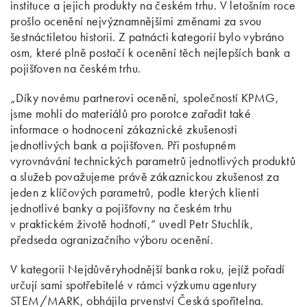
instituce a jejich produkty na českém trhu. V letošním roce
prošlo ocenění nejvýznamnějšími změnami za svou
šestnáctiletou historii. Z patnácti kategorií bylo vybráno
osm, které plně postačí k ocenění těch nejlepších bank a
pojišťoven na českém trhu.
„Díky novému partnerovi ocenění, společností KPMG,
jsme mohli do materiálů pro porotce zařadit také
informace o hodnocení zákaznické zkušenosti
jednotlivých bank a pojišťoven. Při postupném
vyrovnávání technických parametrů jednotlivých produktů
a služeb považujeme právě zákaznickou zkušenost za
jeden z klíčových parametrů, podle kterých klienti
jednotlivé banky a pojišťovny na českém trhu
v praktickém životě hodnotí,“ uvedl Petr Stuchlík,
předseda ogranizačního výboru ocenění.
V kategorii Nejdůvěryhodnější banka roku, jejíž pořadí
určují sami spotřebitelé v rámci výzkumu agentury
STEM/MARK, obhájila prvenství Česká spořitelna.