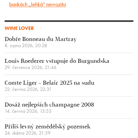
bankách „lehká“ nervozita
WINE LOVER
Dobře Bonneau du Martray
8. srpna 2026, 20:28
Louis Roederer vstupuje do Burgundska
29. července 2026, 21:46
Comte Liger – Belair 2025 na sudu
22. června 2026, 22:31
Dosáž nejlepších champagne 2008
14. června 2026, 13:53
Příliš levný zemědělský pozemek
24. dubna 2026, 21:59