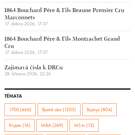
1864 Bouchard Père & Fils Beaune Premier Cru
Marconnets
17. dubna 2026, 17:37
1864 Bouchard Père & Fils Montrachet Grand
Cru
17. dubna 2026, 17:37
Zajímavá čísla k DRCu
28. března 2026, 22:26
TÉMATA
1700 (466)
Bystré oko (1205)
Byznys (804)
Krypto (16)
M&A (269)
MS.tv (13)