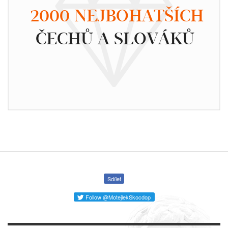
2000 NEJBOHATŠÍCH
ČECHŮ A SLOVÁKŮ
Sdílet
Follow @MotejlekSkocdop