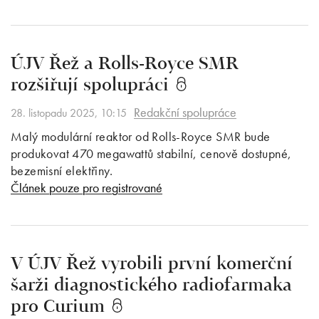
ÚJV Řež a Rolls-Royce SMR
rozšiřují spolupráci
Redakční spolupráce
28. listopadu 2025, 10:15
Malý modulární reaktor od Rolls-Royce SMR bude
produkovat 470 megawattů stabilní, cenově dostupné,
bezemisní elektřiny.
Článek pouze pro registrované
V ÚJV Řež vyrobili první komerční
šarži diagnostického radiofarmaka
pro Curium