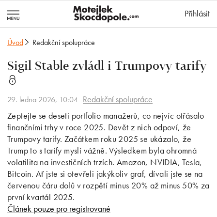
MotejlekSkocd
Přihlásit
Úvod
Redakční spolupráce
Sigil Stable zvládl i Trumpovy tarify
Redakční spolupráce
29. ledna 2026, 10:04
Zeptejte se deseti portfolio manažerů, co nejvíc otřásalo
finančními trhy v roce 2025. Devět z nich odpoví, že
Trumpovy tarify. Začátkem roku 2025 se ukázalo, že
Trump to s tarify myslí vážně. Výsledkem byla ohromná
volatilita na investičních trzích. Amazon, NVIDIA, Tesla,
Bitcoin. Ať jste si otevřeli jakýkoliv graf, dívali jste se na
červenou čáru dolů v rozpětí minus 20% až minus 50% za
první kvartál 2025.
Článek pouze pro registrované