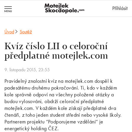
MotejlekSkocd
Přihlásit
Úvod
Soutěž
Kvíz číslo LII o celoroční
předplatné motejlek.com
9. listopadu 2015, 23:55
Pravidelný znalostní kvíz na motejlek.com dospěl k
padesátému druhému pokračování. Ti, kdo v každém
kole správně odpoví na všechny položené otázky a
budou vylosováni, obdrží celoroční předplatné
motejlek.com. V každém kole získají předplatné dva
čtenáři, z toho jeden student střední nebo vysoké školy.
Partnerem projektu “Podporujeme vzdělání” je
energetický holding ČEZ.