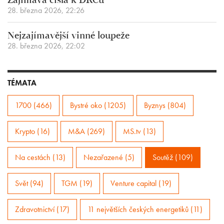
Zajímavá čísla k DRCu
28. března 2026, 22:26
Nejzajímavější vinné loupeže
28. března 2026, 22:02
TÉMATA
1700 (466)
Bystré oko (1205)
Byznys (804)
Krypto (16)
M&A (269)
MS.tv (13)
Na cestách (13)
Nezařazené (5)
Soutěž (109)
Svět (94)
TGM (19)
Venture capital (19)
Zdravotnictví (17)
11 největších českých energetiků (11)