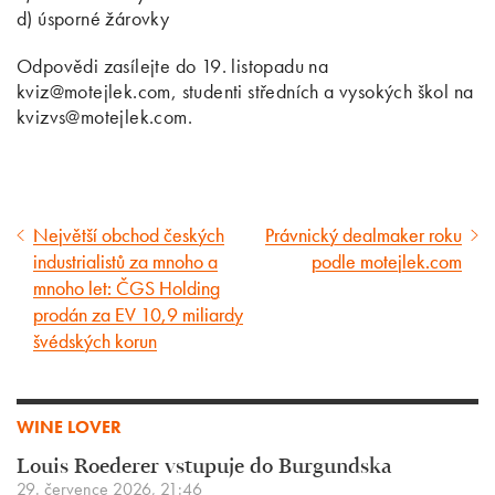
d) úsporné žárovky
Odpovědi zasílejte do 19. listopadu na
kviz@motejlek.com, studenti středních a vysokých škol na
kvizvs@motejlek.com.
Největší obchod českých
Právnický dealmaker roku
Předcházející
Následující
industrialistů za mnoho a
podle motejlek.com
článek
článek
mnoho let: ČGS Holding
prodán za EV 10,9 miliardy
švédských korun
WINE LOVER
Louis Roederer vstupuje do Burgundska
29. července 2026, 21:46