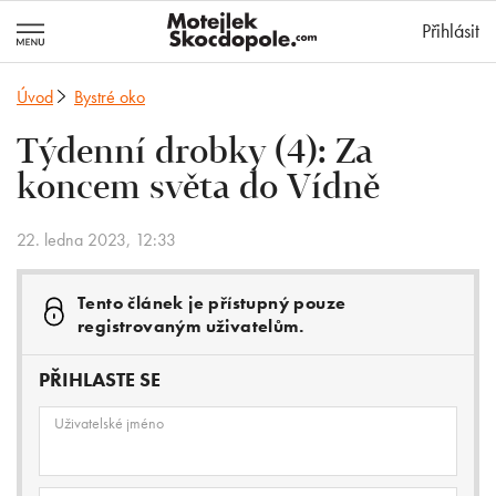
MotejlekSkocd
Přihlásit
Úvod
Bystré oko
Týdenní drobky (4): Za
koncem světa do Vídně
22. ledna 2023, 12:33
Tento článek je přístupný pouze
registrovaným uživatelům.
PŘIHLASTE SE
Uživatelské jméno