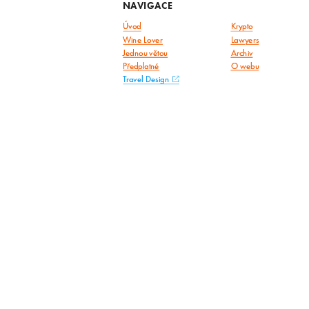
NAVIGACE
Úvod
Krypto
Wine Lover
Lawyers
Jednou větou
Archiv
Předplatné
O webu
Travel Design