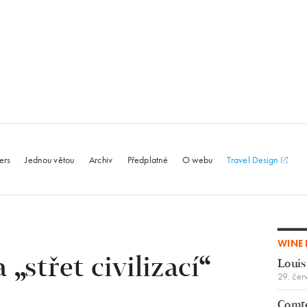
le.com
ers
Jednou větou
Archiv
Předplatné
O webu
Travel Design
WINE 
 „střet civilizací“
Louis
29. čer
Comte