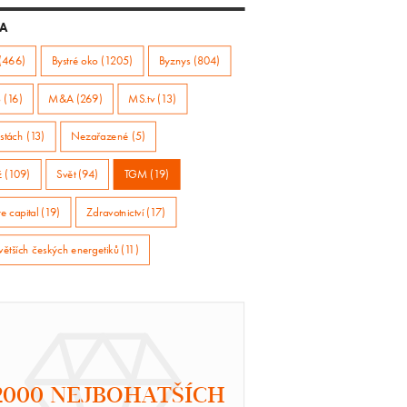
A
(466)
Bystré oko (1205)
Byznys (804)
 (16)
M&A (269)
MS.tv (13)
stách (13)
Nezařazené (5)
ž (109)
Svět (94)
TGM (19)
e capital (19)
Zdravotnictví (17)
větších českých energetiků (11)
2000 NEJBOHATŠÍCH