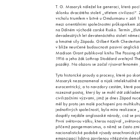
T. G. Masaryk náležel ke generaci, která pocít
sklonku dvacátého století „střetem civilizací“
vrcholu triumfem v bitvě u Omdurmanu v září 18
mezi orientálními společnostmi průkopníkem 
na Dálném východě carské Rusko. Termín „žluté
devadesátých let devatenáctého století německ
a hmotné síly Západu. Gilbert Keith Chesterton
v blíže neurčené budoucnosti pasivní anglick
Madison Grant publikoval knihu The Passing of 
1916 a jeho žák Lothrop Stoddard uveřejnil Th
později. Na obzoru se začal rýsovat fenomén „t
Tyto historické proudy a procesy, které po sko
Masaryk nezaznamenal a nijak intelektuálně n
eurocentrický, a to navzdory cestám, které p
rozeznat postoj, který by se mohl stát základe
civilizačními výzvami, jimž je dnes Západ nuce
měl by proto jen malé pochopení pro multikult
jednotlivých společností, byla míra realizace
dospěly nejdále anglosaské národy, což se proj
První světovou válku, kterou nazýval „světovo
přičemž pangermanismus, o němž se často zmiň
nacionalistické podobě výsady anachronických 
emancipací lidstva završenou vítězstvím demo