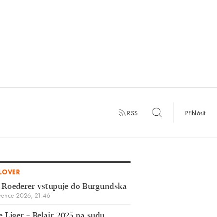
RSS
Přihlásit
LOVER
 Roederer vstupuje do Burgundska
vence 2026, 21:46
 Liger – Belair 2025 na sudu