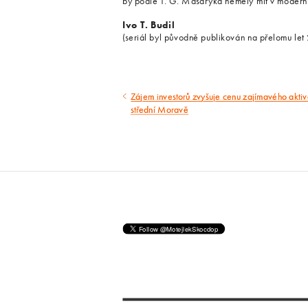
by podle T. G. Masaryka neměly mít v moderní
Ivo T. Budil
(seriál byl původně publikován na přelomu let
Zájem investorů zvyšuje cenu zajímavého aktiv
Předcházející
střední Moravě
článek