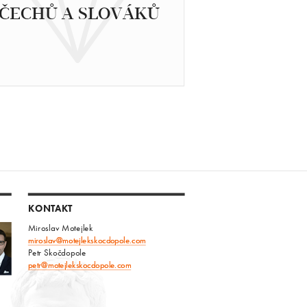
ČECHŮ A SLOVÁKŮ
KONTAKT
Miroslav Motejlek
miroslav@motejlekskocdopole.com
Petr Skočdopole
petr@motejlekskocdopole.com