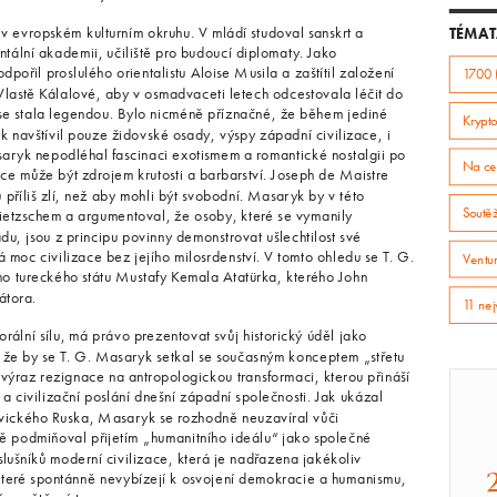
v evropském kulturním okruhu. V mládí studoval sanskrt a
TÉMAT
entální akademii, učiliště pro budoucí diplomaty. Jako
ořil proslulého orientalistu Aloise Musila a zaštítil založení
1700 
Vlastě Kálalové, aby v osmadvaceti letech odcestovala léčit do
 se stala legendou. Bylo nicméně příznačné, že během jediné
Krypto
navštívil pouze židovské osady, výspy západní civilizace, i
asaryk nepodléhal fascinaci exotismem a romantické nostalgii po
Na ce
ice může být zdrojem krutosti a barbarství. Joseph de Maistre
ou příliš zlí, než aby mohli být svobodní. Masaryk by v této
Soutě
 Nietzschem a argumentoval, že osoby, které se vymanily
u, jsou z principu povinny demonstrovat ušlechtilost své
 moc civilizace bez jejího milosrdenství. V tomto ohledu se T. G.
Ventur
o tureckého státu Mustafy Kemala Atatürka, kterého John
átora.
11 nej
lní sílu, má právo prezentovat svůj historický úděl jako
, že by se T. G. Masaryk setkal se současným konceptem „střetu
výraz rezignace na antropologickou transformaci, kterou přináší
 a civilizační poslání dnešní západní společnosti. Jak ukázal
evického Ruska, Masaryk se rozhodně neuzavíral vůči
dně podmiňoval přijetím „humanitního ideálu“ jako společné
slušníků moderní civilizace, která je nadřazena jakékoliv
 které spontánně nevybízejí k osvojení demokracie a humanismu,