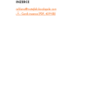
INZERCE
reklama@motejlekskocdopole.com
Ceník inzerce (PDF, 459 KB)