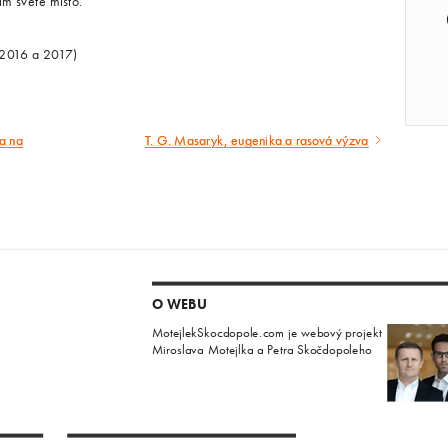
m světě místo.
 2016 a 2017)
a na
T. G. Masaryk, eugenika a rasová výzva
Následující
článek
O WEBU
MotejlekSkocdopole.com je webový projekt
Miroslava Motejlka a Petra Skočdopoleho