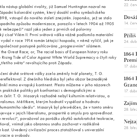
22. čer
ila nástup globální rivality, již Samuel Huntington nazval na
. Západní koloniální systém, který dosáhl svého symbolického
98, vstoupil do nového století znejistěn. Japonsko, jež se stalo
Dosáž
14. čer
západního způsobu modernizace, porazilo v letech 1904 až 1905
 nebezpečí“ razil jako jeden z prvních od poloviny
ý císař Vilém II. První světová válka vážně podlomila materiální
Příli
 vydal v roce 1914 román Létající hospoda, v němž vylíčil, jak je
24. du
á společnost postupně pohlcována „progresivním“ islámem.
the Great Race; or, The racial basis of European history roku
1864 
e Rising Tide of Color Against White World Supremacy o čtyři roky
Premi
řetího světa“ revoltujícího proti Západu.
17. dub
nčení druhé světové války zcela změnily tvář planety, T. G.
ereflektoval. Z dnešního hlediska byl jeho obzor beznadějně
1864 
odnikl mimo evropský kontinent. Přesto můžeme v jeho názorech
Gran
m praktické politiky při konfrontaci s demografickými a
17. dub
n čelit. T. G. Masaryk rozhodně nebyl kulturním relativistou, a
uralismus. Měřítkem, kterým hodnotil vyspělost a hodnotu
Zajím
 „humanitního ideálu“. Masaryk byl přesvědčen, že v tomto směru
28. bře
evuje v jejich liberalismu, prosperitě a smyslu pro spravedlnost.
u revolucí“, považoval za porážku zbytků autokratické teokracie,
Nejza
oval, vnímal jako obrannou snahu zachovat v radikálně
28. bře
kast. Uvedený civilizační proces ztotožňoval s univerzální
kracie a svobody.