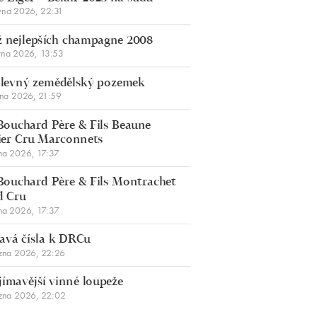
vna 2026, 22:31
 nejlepších champagne 2008
vna 2026, 13:53
š levný zemědělský pozemek
bna 2026, 21:59
Bouchard Père & Fils Beaune
er Cru Marconnets
na 2026, 17:37
Bouchard Père & Fils Montrachet
d Cru
na 2026, 17:37
avá čísla k DRCu
zna 2026, 22:26
jímavější vinné loupeže
zna 2026, 22:02