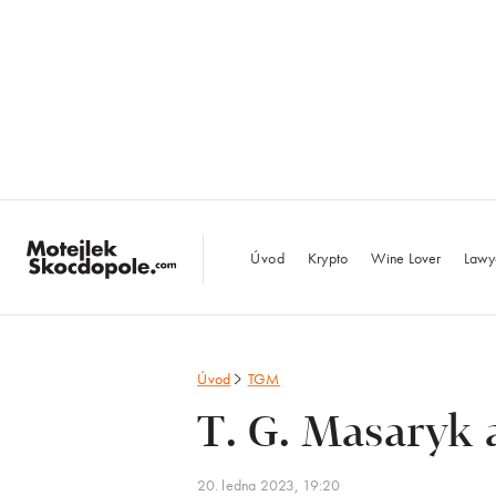
MotejlekSkocdopo
Úvod
Krypto
Wine Lover
Lawy
Úvod
TGM
T. G. Masaryk a
20. ledna 2023, 19:20