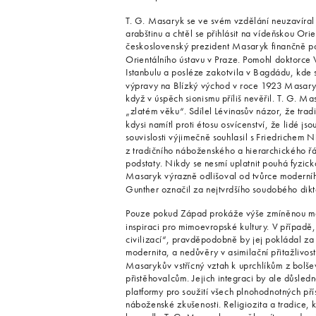
T. G. Masaryk se ve svém vzdělání neuzavíral 
arabštinu a chtěl se přihlásit na vídeňskou Ori
československý prezident Masaryk finančně podp
Orientálního ústavu v Praze. Pomohl doktorce 
Istanbulu a posléze zakotvila v Bagdádu, kde
výpravy na Blízký východ v roce 1923 Masaryk 
když v úspěch sionismu příliš nevěřil. T. G. M
„zlatém věku“. Sdílel Lévinasův názor, že trad
kdysi namítl proti étosu osvícenství, že lidé js
souvislosti výjimečně souhlasil s Friedrichem
z tradičního náboženského a hierarchického řád
podstaty. Nikdy se nesmí uplatnit pouhá fyzická
Masaryk výrazně odlišoval od tvůrce moderníh
Gunther označil za nejtvrdšího soudobého dikt
Pouze pokud Západ prokáže výše zmíněnou morá
inspiraci pro mimoevropské kultury. V případě
civilizací“, pravděpodobně by jej pokládal za 
modernita, a nedůvěry v asimilační přitažlivost
Masarykův vstřícný vztah k uprchlíkům z bolš
přistěhovalcům. Jejich integraci by ale důsle
platformy pro soužití všech plnohodnotných pří
náboženské zkušenosti. Religiozita a tradice,