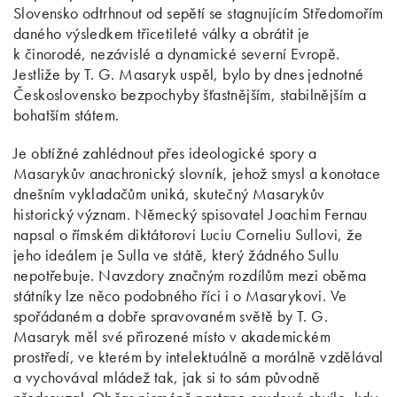
Slovensko odtrhnout od sepětí se stagnujícím Středomořím
daného výsledkem třicetileté války a obrátit je
k činorodé, nezávislé a dynamické severní Evropě.
Jestliže by T. G. Masaryk uspěl, bylo by dnes jednotné
Československo bezpochyby šťastnějším, stabilnějším a
bohatším státem.
Je obtížné zahlédnout přes ideologické spory a
Masarykův anachronický slovník, jehož smysl a konotace
dnešním vykladačům uniká, skutečný Masarykův
historický význam. Německý spisovatel Joachim Fernau
napsal o římském diktátorovi Luciu Corneliu Sullovi, že
jeho ideálem je Sulla ve státě, který žádného Sullu
nepotřebuje. Navzdory značným rozdílům mezi oběma
státníky lze něco podobného říci i o Masarykovi. Ve
spořádaném a dobře spravovaném světě by T. G.
Masaryk měl své přirozené místo v akademickém
prostředí, ve kterém by intelektuálně a morálně vzdělával
a vychovával mládež tak, jak si to sám původně