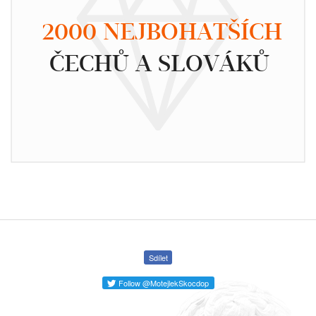
2000 NEJBOHATŠÍCH
ČECHŮ A SLOVÁKŮ
Sdílet
Follow @MotejlekSkocdop