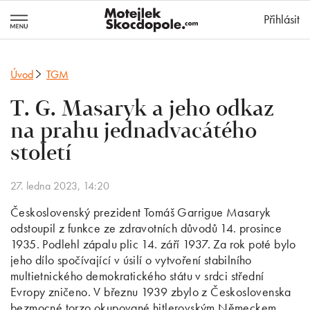
MotejlekSkocd
Přihlásit
Úvod
TGM
T. G. Masaryk a jeho odkaz
na prahu jednadvacátého
století
27. ledna 2023, 14:20
Československý prezident Tomáš Garrigue Masaryk
odstoupil z funkce ze zdravotních důvodů 14. prosince
1935. Podlehl zápalu plic 14. září 1937. Za rok poté bylo
jeho dílo spočívající v úsilí o vytvoření stabilního
multietnického demokratického státu v srdci střední
Evropy zničeno. V březnu 1939 zbylo z Československa
bezmocné torzo okupované hitlerovským Německem.