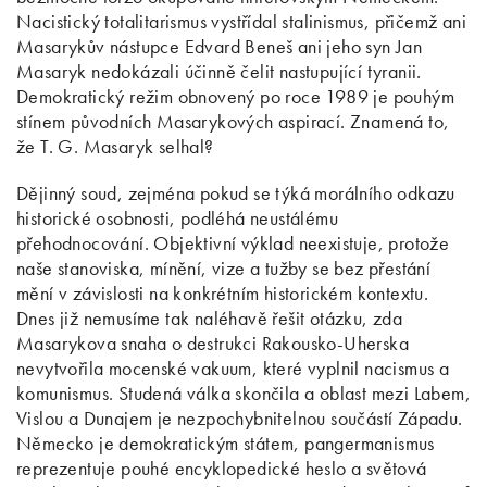
Nacistický totalitarismus vystřídal stalinismus, přičemž ani
Masarykův nástupce Edvard Beneš ani jeho syn Jan
Masaryk nedokázali účinně čelit nastupující tyranii.
Demokratický režim obnovený po roce 1989 je pouhým
stínem původních Masarykových aspirací. Znamená to,
že T. G. Masaryk selhal?
Dějinný soud, zejména pokud se týká morálního odkazu
historické osobnosti, podléhá neustálému
přehodnocování. Objektivní výklad neexistuje, protože
naše stanoviska, mínění, vize a tužby se bez přestání
mění v závislosti na konkrétním historickém kontextu.
Dnes již nemusíme tak naléhavě řešit otázku, zda
Masarykova snaha o destrukci Rakousko-Uherska
nevytvořila mocenské vakuum, které vyplnil nacismus a
komunismus. Studená válka skončila a oblast mezi Labem,
Vislou a Dunajem je nezpochybnitelnou součástí Západu.
Německo je demokratickým státem, pangermanismus
reprezentuje pouhé encyklopedické heslo a světová