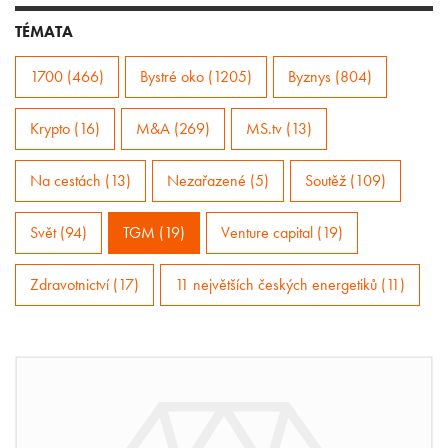
TÉMATA
1700 (466)
Bystré oko (1205)
Byznys (804)
Krypto (16)
M&A (269)
MS.tv (13)
Na cestách (13)
Nezařazené (5)
Soutěž (109)
Svět (94)
TGM (19)
Venture capital (19)
Zdravotnictví (17)
11 největších českých energetiků (11)