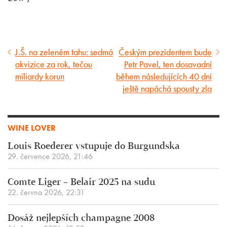
J.Š. na zeleném tahu: sedmá
Českým prezidentem bude
Předcházející
Následující
akvizice za rok, tečou
Petr Pavel, ten dosavadní
článek
článek
miliardy korun
během následujících 40 dní
ještě napáchá spousty zla
WINE LOVER
Louis Roederer vstupuje do Burgundska
29. července 2026, 21:46
Comte Liger – Belair 2025 na sudu
22. června 2026, 22:31
Dosáž nejlepších champagne 2008