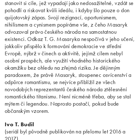
stanovit si cíle, jež vypadají jako nedosažitelné, vzdát se
pohodlí a riskovat kvůli ideálu, i kdyby šlo pouze o don
quijotovský zápas. Svojí rezignací, oportunismem,
nihilismem a cynismem popíráme vše, z čeho Masaryk
odvozoval právo českého národa na samostatnou
existenci. Odkaz T. G. Masaryka nespočívá v jeho učení,
jakkoliv přispělo k formování demokracie ve střední
Evropě, nýbrž v činech a aktivitě, jejímž cílem nebyl
osobní prospěch, ale využití vhodného historického
okamžiku bez ohledu na zřejmá rizika. Je dějinným
paradoxem, že právě Masaryk, stoupenec osvícenství a
odpůrce romantismu, se nejvíce přiblížil ze všech
novodobých reprezentantů českého národa ztělesnění
romantického titanismu. Není nicméně třeba, aby se stal
mýtem či legendou. Naprosto postačí, pokud bude
občanským vzorem.
Ivo T. Budil
(seriál byl původně publikován na přelomu let 2016 a
2017)