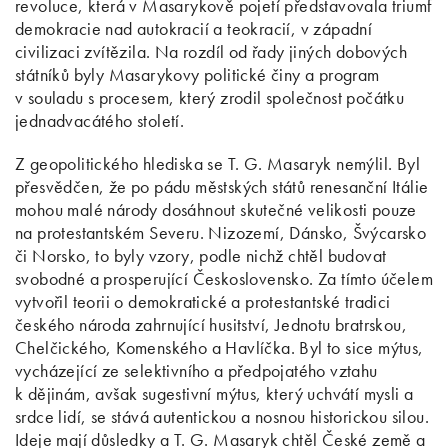
revoluce, která v Masarykově pojetí představovala triumf
demokracie nad autokracií a teokracií, v západní
civilizaci zvítězila. Na rozdíl od řady jiných dobových
státníků byly Masarykovy politické činy a program
v souladu s procesem, který zrodil společnost počátku
jednadvacátého století.
Z geopolitického hlediska se T. G. Masaryk nemýlil. Byl
přesvědčen, že po pádu městských států renesanční Itálie
mohou malé národy dosáhnout skutečné velikosti pouze
na protestantském Severu. Nizozemí, Dánsko, Švýcarsko
či Norsko, to byly vzory, podle nichž chtěl budovat
svobodné a prosperující Československo. Za tímto účelem
vytvořil teorii o demokratické a protestantské tradici
českého národa zahrnující husitství, Jednotu bratrskou,
Chelčického, Komenského a Havlíčka. Byl to sice mýtus,
vycházející ze selektivního a předpojatého vztahu
k dějinám, avšak sugestivní mýtus, který uchvátí mysli a
srdce lidí, se stává autentickou a nosnou historickou silou.
Ideje mají důsledky a T. G. Masaryk chtěl České země a