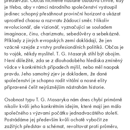
předsevzal. Občas nicméně nastane osudová chvíle, kdy
je třeba, aby v rámci národního společenství vystoupil
jedinec schopný přesáhnout provinční horizont a ukázat
uprostřed chaosu a rozvratu žádoucí směr. Nikoliv
revolucionář, ale vizionář, vyznačující se souladem
imaginace, činu, charizmatu, sebedůvěry a sebekázně.
Příklady z jiných evropských zemí dokládají, že jen
vzácně vzejde z vrstvy profesionálních politiků. Občas je
to voják, někdy myslitel. T. G. Masaryk stihl být obojím.
Není důležité, zda se z dlouhodobého hlediska zmíněný
vůdce v konkrétních případech mýlil, nebo měl naopak
pravdu. Jeho samotný zjev je dokladem, že dané
společenství je schopno rodit vitální a nosné elity
připravené čelit nejrůznějším nástrahám historie.
Osobnost typu T. G. Masaryka nám dnes chybí primárně
nikoliv kvůli jeho konkrétním idejím, které mají jen málo
společného s výzvami počátku jednadvacátého století.
Postrádáme jej především kvůli ochotě vybočit ze
zažitých představ a schémat, revoltovat proti průměru,