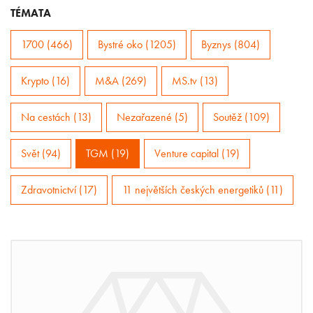
TÉMATA
1700 (466)
Bystré oko (1205)
Byznys (804)
Krypto (16)
M&A (269)
MS.tv (13)
Na cestách (13)
Nezařazené (5)
Soutěž (109)
Svět (94)
TGM (19)
Venture capital (19)
Zdravotnictví (17)
11 největších českých energetiků (11)