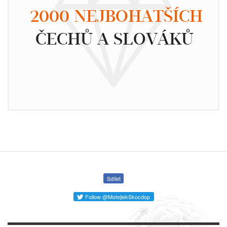
2000 NEJBOHATŠÍCH
ČECHŮ A SLOVÁKŮ
Sdílet
Follow @MotejlekSkocdop