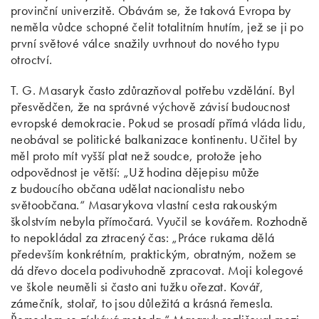
provinční univerzitě. Obávám se, že taková Evropa by
neměla vůdce schopné čelit totalitním hnutím, jež se ji po
první světové válce snažily uvrhnout do nového typu
otroctví.
T. G. Masaryk často zdůrazňoval potřebu vzdělání. Byl
přesvědčen, že na správné výchově závisí budoucnost
evropské demokracie. Pokud se prosadí přímá vláda lidu,
neobával se politické balkanizace kontinentu. Učitel by
měl proto mít vyšší plat než soudce, protože jeho
odpovědnost je větší: „Už hodina dějepisu může
z budoucího občana udělat nacionalistu nebo
světoobčana.“ Masarykova vlastní cesta rakouským
školstvím nebyla přímočará. Vyučil se kovářem. Rozhodně
to nepokládal za ztracený čas: „Práce rukama dělá
především konkrétním, praktickým, obratným, nožem se
dá dřevo docela podivuhodně zpracovat. Moji kolegové
ve škole neuměli si často ani tužku ořezat. Kovář,
zámečník, stolař, to jsou důležitá a krásná řemesla.