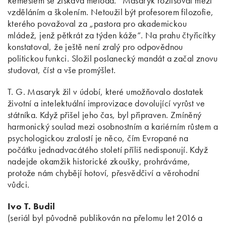
Řemeslem se získává metoda.“ Masaryk rozlišoval mezi
vzděláním a školením. Netoužil být profesorem filozofie,
kterého považoval za „pastora pro akademickou
mládež, jenž pětkrát za týden káže“. Na prahu čtyřicítky
konstatoval, že ještě není zralý pro odpovědnou
politickou funkci. Složil poslanecký mandát a začal znovu
studovat, číst a vše promýšlet.
T. G. Masaryk žil v údobí, které umožňovalo dostatek
životní a intelektuální improvizace dovolující vyrůst ve
státníka. Když přišel jeho čas, byl připraven. Zmíněný
harmonický soulad mezi osobnostním a kariérním růstem a
psychologickou zralostí je něco, čím Evropané na
počátku jednadvacátého století příliš nedisponují. Když
nadejde okamžik historické zkoušky, prohráváme,
protože nám chybějí hotoví, přesvědčiví a věrohodní
vůdci.
Ivo T. Budil
(seriál byl původně publikován na přelomu let 2016 a