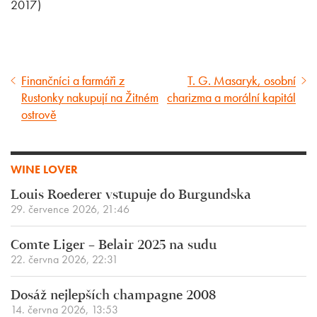
2017)
Finančníci a farmáři z
T. G. Masaryk, osobní
Předcházející
Následující
Rustonky nakupují na Žitném
charizma a morální kapitál
článek
článek
ostrově
WINE LOVER
Louis Roederer vstupuje do Burgundska
29. července 2026, 21:46
Comte Liger – Belair 2025 na sudu
22. června 2026, 22:31
Dosáž nejlepších champagne 2008
14. června 2026, 13:53