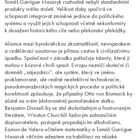
Tomáš Garrigue Masaryk rozhodně nebyli standardními
produkty svého století. Velikost doby spočívá ve
schopnosti integrovat zmíněné jedince do politického
systému a využít jejich schopností včetně nekonformity
k dosažení historického cíle nebo překonání překážky.
Aliance mezi byrokratickou zkostnatělostí, newspeakem
a vzdělávací soustavou je přímou cestou k civilizačnímu
úpadku. Společnost v zárodku potlačuje talenty, které ji
mohou v krizové chvíli spasit. Evropu nezničí skuteční či
domnělí „nájezdníci“, ale systém, který ve jménu
proklamované, ale reálně neefektivní technokracie,
pseudomanažerských magických procedur a politické
korektnosti způsobuje, že případný Otto von Bismarck by
zůstal na svém (dotovaném) pomořanském statku,
Benjamin Disraeli by se stal druhořadným a frustrovaným
literátem, Winston Churchill řadovým zahraničním
dopisovatelem, postupně propadajícím alkoholismu,
Eamon de Valera učitelem matematiky a Tomáš Garrigue
Masaryk věčným adeptem na habilitaci na nějaké