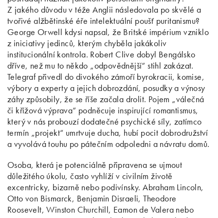
Z jakého důvodu v téže Anglii následovala po skvělé a
tvořivé alžbětinské éře intelektuální poušť puritanismu?
George Orwell kdysi napsal, že Britské impérium vzniklo
z iniciativy jedinců, kterým chyběla jakákoliv
institucionální kontrola. Robert Clive dobyl Bengálsko
dříve, než mu to někdo „odpovědnější“ stihl zakázat.
Telegraf přivedl do divokého zámoří byrokracii, komise,
výbory a experty a jejich dobrozdání, posudky a výnosy
záhy způsobily, že se říše začala drolit. Pojem „válečná
či křížová výprava“ podněcuje inspirující romantismus,
který v nás probouzí dodatečné psychické síly, zatímco
termín „projekt“ umrtvuje ducha, hubí pocit dobrodružství
a vyvolává touhu po pátečním odpoledni a návratu domů.
Osoba, která je potenciálně připravena se ujmout
důležitého úkolu, často vyhlíží v civilním životě
excentricky, bizarně nebo podivínsky. Abraham Lincoln,
Otto von Bismarck, Benjamin Disraeli, Theodore
Roosevelt, Winston Churchill, Eamon de Valera nebo