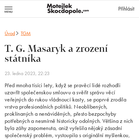
MotejlekSkocd
Přihlásit
Úvod
TGM
T. G. Masaryk a zrození
státníka
23. ledna 2023, 22:23
Před mnoha tisíci lety, když se pravěcí lidé rozhodli
uzavřít společenskou smlouvu a svěřit správu věcí
veřejných do rukou vládnoucí kasty, se poprvé zrodila
vrstva profesionálních politiků. Neoblíbených,
proklínaných a nenáviděných, přesto bezpochyby
potřebných a nesmírně historicky odolných. Většina z nich
byla záhy zapomenuta, aniž vyřešila nějaký zásadní
společenský problém, vystoupila s originální myšlenkou,