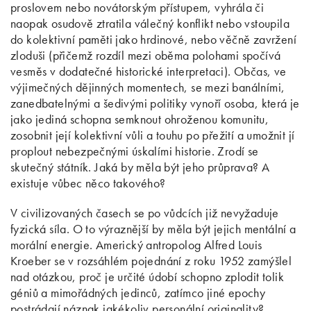
proslovem nebo novátorským přístupem, vyhrála či
naopak osudově ztratila válečný konflikt nebo vstoupila
do kolektivní paměti jako hrdinové, nebo věčně zavržení
zloduši (přičemž rozdíl mezi oběma polohami spočívá
vesměs v dodatečné historické interpretaci). Občas, ve
výjimečných dějinných momentech, se mezi banálními,
zanedbatelnými a šedivými politiky vynoří osoba, která je
jako jediná schopna semknout ohroženou komunitu,
zosobnit její kolektivní vůli a touhu po přežití a umožnit jí
proplout nebezpečnými úskalími historie. Zrodí se
skutečný státník. Jaká by měla být jeho průprava? A
existuje vůbec něco takového?
V civilizovaných časech se po vůdcích již nevyžaduje
fyzická síla. O to výraznější by měla být jejich mentální a
morální energie. Americký antropolog Alfred Louis
Kroeber se v rozsáhlém pojednání z roku 1952 zamýšlel
nad otázkou, proč je určité údobí schopno zplodit tolik
géniů a mimořádných jedinců, zatímco jiné epochy
postrádají náznak jakékoliv personální originality?