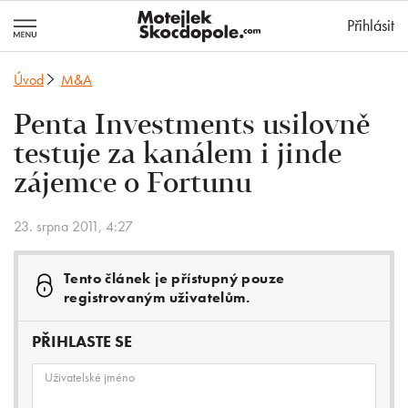
MotejlekSkocd
Přihlásit
Úvod
M&A
Penta Investments usilovně
testuje za kanálem i jinde
zájemce o Fortunu
23. srpna 2011, 4:27
Tento článek je přístupný pouze
registrovaným uživatelům.
PŘIHLASTE SE
Uživatelské jméno