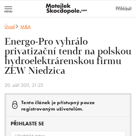
MotejlekSkocd
Přihlásit
Úvod
M&A
Energo-Pro vyhrálo
privatizační tendr na polskou
hydroelektrárenskou firmu
ZEW Niedzica
20. září 2011, 21:23
Tento článek je přístupný pouze
registrovaným uživatelům.
PŘIHLASTE SE
Uživatelské jméno