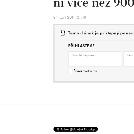
ní více než 90
24. září 2011, 21:18
Tento článek je přístupný pouz
PŘIHLASTE SE
Uživatelské jméno
Hesl
Pamatovat si mě