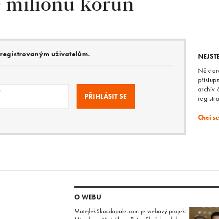
0 milionů korun
e registrovaným uživatelům.
NEJST
Někter
přístup
archív 
o
registr
Chci s
O WEBU
MotejlekSkocdopole.com je webový projekt