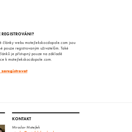
E REGISTROVÁNI?
é články webu motejlekskocdopole.com jsou
né pouze registrovaným uživatelům. Také
článků je přístupný pouze na základě
ace k motejlekskocdopole.com.
e zaregistrovat
KONTAKT
Miroslav Motejlek