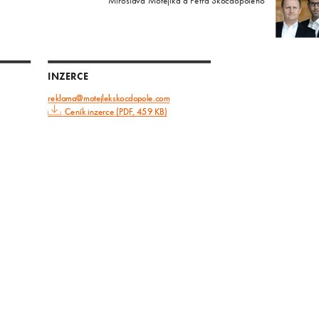
Miroslava Motejlka a Petra Skočdopoleho
INZERCE
reklama@motejlekskocdopole.com
Ceník inzerce (PDF, 459 KB)