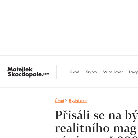
MotejlekSkocdopo
Úvod
Krypto
Wine Lover
Lawy
Úvod
Bystré oko
Přisáli se na 
realitního mag