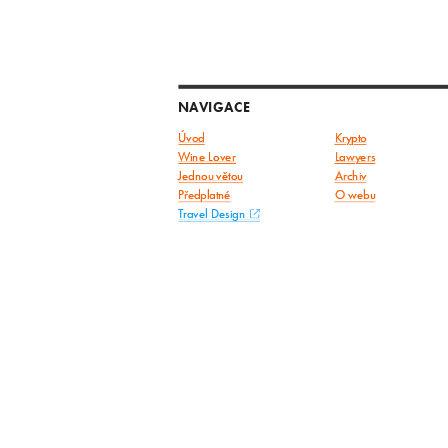
NAVIGACE
Úvod
Krypto
Wine Lover
Lawyers
Jednou větou
Archiv
Předplatné
O webu
Travel Design