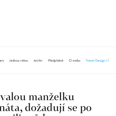
le.com
ers
Jednou větou
Archiv
Předplatné
O webu
Travel Design
bývalou manželku
náta, dožadují se po