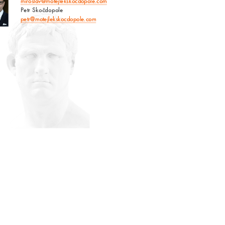
miroslav@motejlekskocdopole.com
Petr Skočdopole
petr@motejlekskocdopole.com