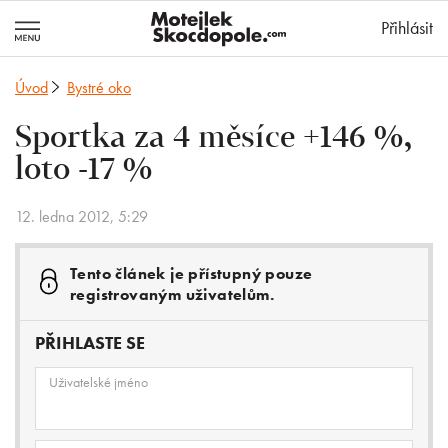
MotejlekSkocd
Přihlásit
Úvod
Bystré oko
Sportka za 4 měsíce +146 %,
loto -17 %
12. ledna 2012, 5:29
Tento článek je přístupný pouze
registrovaným uživatelům.
PŘIHLASTE SE
Uživatelské jméno