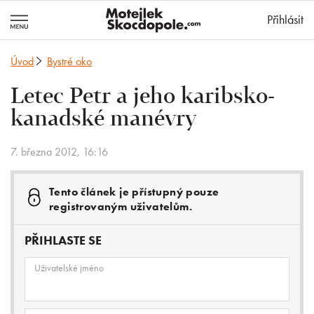
MotejlekSkocd
Přihlásit
Úvod
Bystré oko
Letec Petr a jeho karibsko-
kanadské manévry
7. března 2012, 16:16
Tento článek je přístupný pouze
registrovaným uživatelům.
PŘIHLASTE SE
Uživatelské jméno