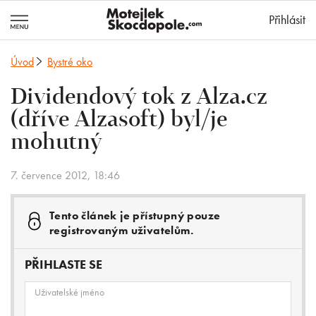
MotejlekSkocd
Přihlásit
Úvod
Bystré oko
Dividendový tok z Alza.cz
(dříve Alzasoft) byl/je
mohutný
7. července 2012, 18:46
Tento článek je přístupný pouze
registrovaným uživatelům.
PŘIHLASTE SE
Uživatelské jméno