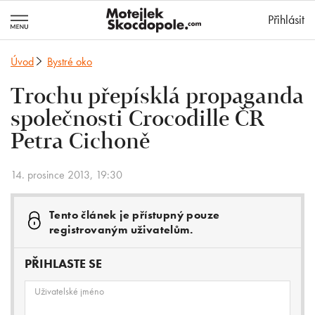
MotejlekSkocd
Přihlásit
Úvod
Bystré oko
Trochu přepísklá propaganda
společnosti Crocodille ČR
Petra Cichoně
14. prosince 2013, 19:30
Tento článek je přístupný pouze
registrovaným uživatelům.
PŘIHLASTE SE
Uživatelské jméno