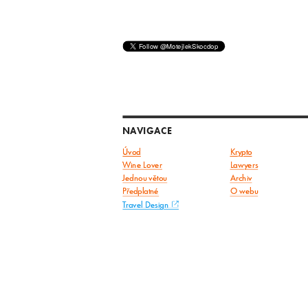
NAVIGACE
Úvod
Krypto
Wine Lover
Lawyers
Jednou větou
Archiv
Předplatné
O webu
Travel Design