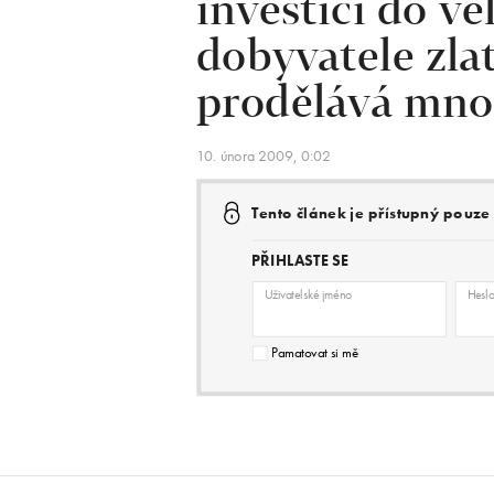
investici do v
dobyvatele zlat
prodělává mno
10. února 2009, 0:02
Tento článek je přístupný pouz
PŘIHLASTE SE
Uživatelské jméno
Hesl
Pamatovat si mě