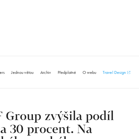
le.com
ers
Jednou větou
Archiv
Předplatné
O webu
Travel Design
 Group zvýšila podíl
a 30 procent. Na