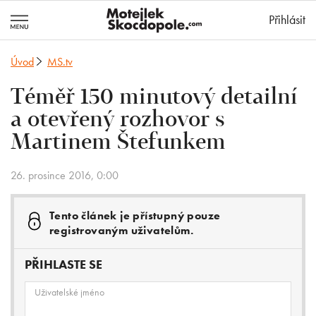
MotejlekSkocd
Přihlásit
Úvod
MS.tv
Téměř 150 minutový detailní
a otevřený rozhovor s
Martinem Štefunkem
26. prosince 2016, 0:00
Tento článek je přístupný pouze
registrovaným uživatelům.
PŘIHLASTE SE
Uživatelské jméno