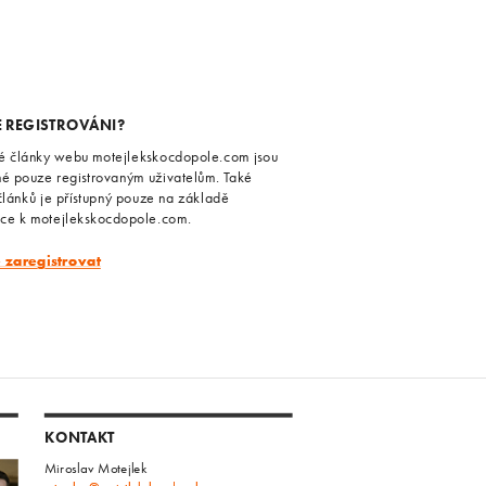
E REGISTROVÁNI?
é články webu motejlekskocdopole.com jsou
né pouze registrovaným uživatelům. Také
článků je přístupný pouze na základě
ace k motejlekskocdopole.com.
e zaregistrovat
KONTAKT
Miroslav Motejlek