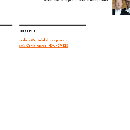
Miroslava Motejlka a Petra Skočdopoleho
INZERCE
reklama@motejlekskocdopole.com
Ceník inzerce (PDF, 459 KB)