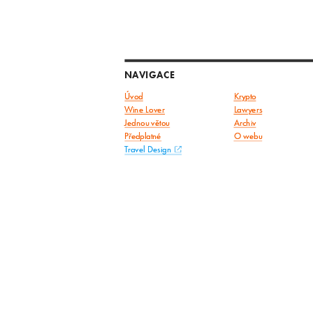
NAVIGACE
Úvod
Krypto
Wine Lover
Lawyers
Jednou větou
Archiv
Předplatné
O webu
Travel Design