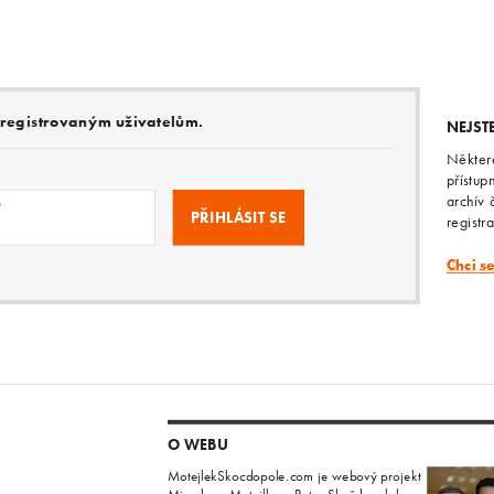
e registrovaným uživatelům.
NEJST
Někter
přístup
archív 
o
registr
Chci s
O WEBU
MotejlekSkocdopole.com je webový projekt