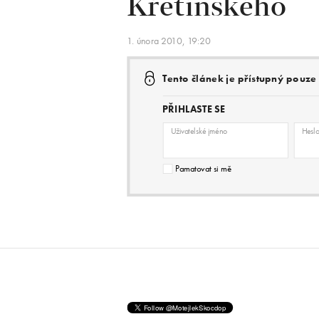
Křetínského
1. února 2010, 19:20
Tento článek je přístupný pouz
PŘIHLASTE SE
Uživatelské jméno
Hesl
Pamatovat si mě