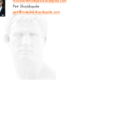
miroslav@motejlekskocdopole.com
Petr Skočdopole
petr@motejlekskocdopole.com