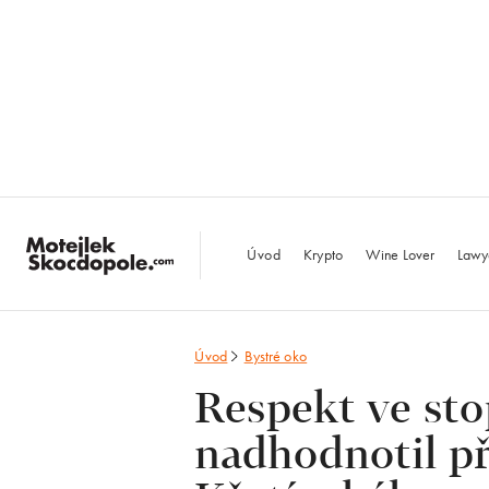
MotejlekSkocdopo
Úvod
Krypto
Wine Lover
Lawy
Úvod
Bystré oko
Respekt ve st
nadhodnotil p