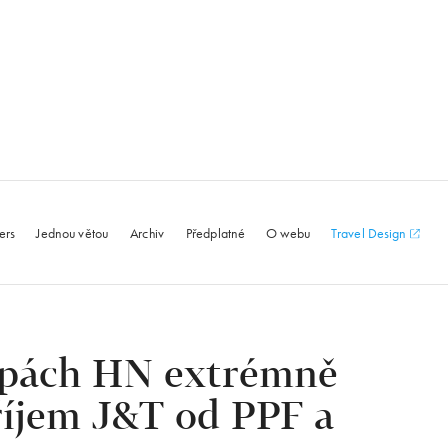
le.com
ers
Jednou větou
Archiv
Předplatné
O webu
Travel Design
opách HN extrémně
říjem J&T od PPF a